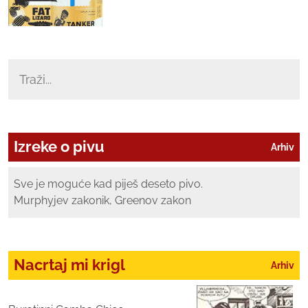
Izreke o pivu
Arhiv
Sve je moguće kad piješ deseto pivo.
Murphyjev zakonik, Greenov zakon
Nacrtaj mi krigl
Arhiv