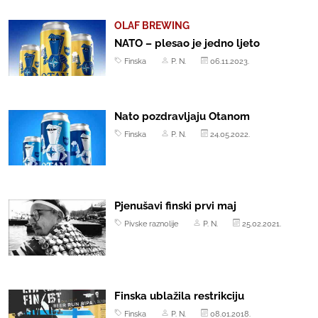
OLAF BREWING
NATO – plesao je jedno ljeto
Finska
P. N.
06.11.2023.
Nato pozdravljaju Otanom
Finska
P. N.
24.05.2022.
Pjenušavi finski prvi maj
Pivske raznolije
P. N.
25.02.2021.
Finska ublažila restrikciju
Finska
P. N.
08.01.2018.