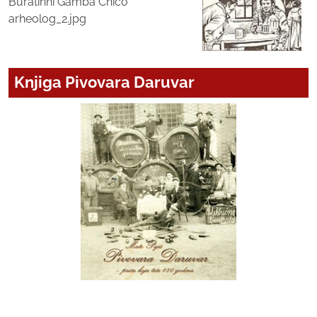
Buratinni Gamba Chico
arheolog_2.jpg
Knjiga Pivovara Daruvar
Naše web stranice koriste kolačiće kako bi Vama