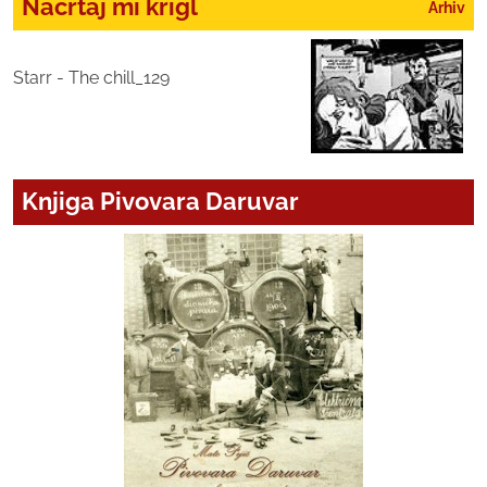
Nacrtaj mi krigl
Arhiv
Starr - The chill_129
Knjiga Pivovara Daruvar