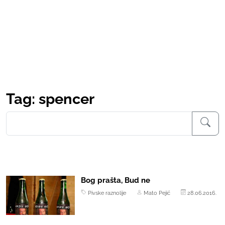
Tag: spencer
Bog prašta, Bud ne
Pivske raznolije
Mato Pejić
28.06.2016.