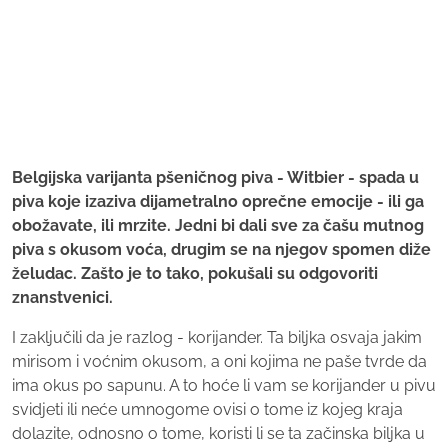
Belgijska varijanta pšeničnog piva - Witbier - spada u
piva koje izaziva dijametralno oprečne emocije - ili ga
obožavate, ili mrzite. Jedni bi dali sve za čašu mutnog
piva s okusom voća, drugim se na njegov spomen diže
želudac. Zašto je to tako, pokušali su odgovoriti
znanstvenici.
I zaključili da je razlog - korijander. Ta biljka osvaja jakim
mirisom i voćnim okusom, a oni kojima ne paše tvrde da
ima okus po sapunu. A to hoće li vam se korijander u pivu
svidjeti ili neće umnogome ovisi o tome iz kojeg kraja
dolazite, odnosno o tome, koristi li se ta začinska biljka u