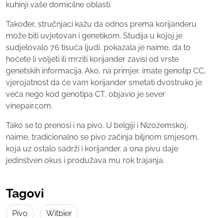
kuhinji vaše domicilne oblasti.
Također, stručnjaci kažu da odnos prema korijanderu
može biti uvjetovan i genetikom. Studija u kojoj je
sudjelovalo 76 tisuća ljudi, pokazala je naime, da to
hoćete li voljeti ili mrziti korijander zavisi od vrste
genetskih informacija. Ako, na primjer, imate genotip CC,
vjerojatnost da će vam korijander smetati dvostruko je
veća nego kod genotipa CT, objavio je sever
vinepair.com.
Tako se to prenosi i na pivo. U belgiji i Nizozemskoj,
naime, tradicionalno se pivo začinja biljnom smjesom,
koja uz ostalo sadrži i korijander. a ona pivu daje
jedinstven okus i produžava mu rok trajanja.
Tagovi
Pivo
Witbier