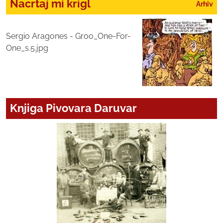
Nacrtaj mi krigl
Arhiv
Sergio Aragones - Groo_One-For-
One_s.5.jpg
Knjiga Pivovara Daruvar