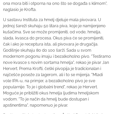
ona mora biti i otporna na ono što se događa s klimom",
naglasio je Krofta.
U sastavu Instituta za hmelj djeluje mala pivovara. U
jednoj šareži skuhaju 50 litara piva, koje je namijenjeno
kušačima. Sve se može promijeniti, od vode, hmelja,
slada, kvasca do procesa. Okus piva će se promijeniti,
čak i ako je receptura ista, ali pivovara je drugačija.
Godišnje skuhaju 80 do 100 šarži. Sada u svom
modernom pogonu imaju i bezalkoholno pivo. "Testiramo
nove kvasce s novim sortama hmelja", rekao je pivar Jan
Hervert. Prema Krofti, češki pivopija je tradicionalan i
najčešće poseže za lagerom, ali i to se mijenja. "Mladi
vole IPA-u, na primjer, a bezalkoholno pivo je sve
popularnije. To je i globalni trend", rekao je Hervert.
Moguće je približiti okus hmelja ljudima hmeljskom
vodom. "To je način da hmelj bude dostupan i
apstinentima", napomenuo je pivar.