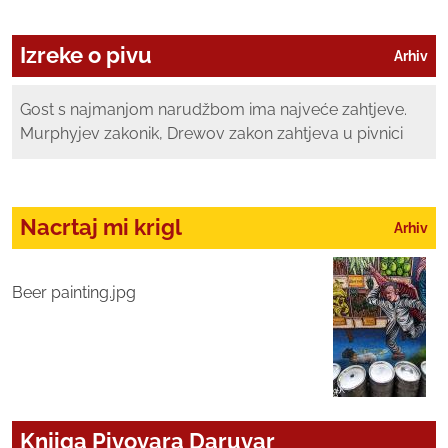
Izreke o pivu
Arhiv
Gost s najmanjom narudžbom ima najveće zahtjeve.
Murphyjev zakonik, Drewov zakon zahtjeva u pivnici
Nacrtaj mi krigl
Arhiv
Beer painting.jpg
Knjiga Pivovara Daruvar