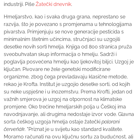
industriji. Piše
Žatečki dnevnik
.
Hmeljarstvo, kao i svaka druga grana, neprestano se
razvija, što je povezano s promjenama u tehnologijama
pivarstva. Primjenjuju se nove generacije pesticida s
minimalnim štetnim učincima, stručnjaci su uzgojili
desetke novih sorti hmelja. Knjiga od 800 stranica pruža
sveobuhvatan skup informacija o hmelju. Sadrži i
poglavlja posvećena hmelju kao ljekovitoj biljci. Uzgoj je
ključan. Pivovare ne žele genetski modificirane
organizme, zbog čega prevladavaju klasične metode,
rekao je Krofta. Institut je uzgojio desetke sorti, od kojih
su neke uspješne i u inozemstvu. Prema Krofti, jedan od
važnih smjerova je uzgoj na otpornost na klimatske
promjene. Oko trećine hmeljarskih polja u Češkoj ima
navodnjavanje, ali drugima nedostaje izvor vode. Glavna
sorta češkog uzgoja hmelja ostaje žatečki
polorani
červeňák
. "Priznat je u svijetu kao standard kvalitete.
Moramo računati na ovu ključnu sortu za budućnost, ali