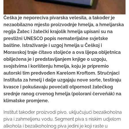
Češka je neporeciva pivarska velesila, a također je
nezaobilazno mjesto proizvodnje hmelja, a hmeljarska
regija Žatec i žatečki krajolik hmelja upisani su na
prestižni UNESCO popis nematerijalne svjetske
baštine. Istraživanje i uzgoj hmelja u Češkoj i
Moravskoj traje čitavo stoljeće a ova lijepa obljetnica
obilježena je i predstavljanjem knjige o uzgoju,
svojstvima i korištenju hmelja, koju je pripremio
autorski tim predvođen Karelom Kroftom. Stručnjaci
Instituta za hmelj i dalje uzgajaju nove sorte, testiraju
kvasce i pokušavaju povećati otpornost žatečkog
srednje ranog crvenog hmelja (polorani červeňák) na
klimatske promjene.
Institut također proizvodi pivo, uključujući bezalkoholna
piva i zahmeljenu vodu. Segment piva s niskim udjelom
alkohola i bezalkoholnog piva jedini je koji raste u