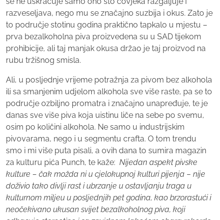
se ne uskraćuje samo ono što čovjeka razgaljuje i
razveseljava, nego mu se značajno suzbija i okus. Zato je
to područje stotinu godina praktično tapkalo u mjestu –
prva bezalkoholna piva proizvedena su u SAD tijekom
prohibicije, ali taj manjak okusa držao je taj proizvod na
rubu tržišnog smisla.
Ali, u posljednje vrijeme potražnja za pivom bez alkohola
ili sa smanjenim udjelom alkohola sve više raste, pa se to
područje ozbiljno promatra i značajno unapređuje, te je
danas sve više piva koja uistinu liče na sebe po svemu,
osim po količini alkohola. Ne samo u industrijskim
pivovarama, nego i u segmentu crafta. O tom trendu
smo i mi više puta pisali, a ovih dana to sumira magazin
za kulturu pića Punch, te kaže:
Nijedan aspekt pivske
kulture – čak možda ni u cjelokupnoj kulturi pijenja – nije
doživio tako divlji rast i ubrzanje u ostavljanju traga u
kulturnom miljeu u posljednjih pet godina, kao brzorastući i
neočekivano ukusan svijet bezalkoholnog piva, koji