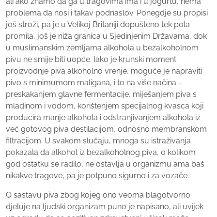
ali ako znamo da ga u tragovima ima i u jogurtu, nema
problema da nosi i takav podnaslov. Ponegdje su propisi
još stroži, pa je u Velikoj Britaniji dopušteno tek pola
promila, još je niža granica u Sjedinjenim Državama, dok
u muslimanskim zemljama alkohola u bezalkoholnom
pivu ne smije biti uopće. Iako je krunski moment
proizvodnje piva alkoholno vrenje, moguće je napraviti
pivo s minimumom maligana, i to na više načina –
preskakanjem glavne fermentacije, miješanjem piva s
mladinom i vodom, korištenjem specijalnog kvasca koji
producira manje alkohola i odstranjivanjem alkohola iz
već gotovog piva destilacijom, odnosno membranskom
filtracijom. U svakom slučaju, mnoga su istraživanja
pokazala da alkohol iz bezalkoholnog piva, o kolikom
god ostatku se radilo, ne ostavlja u organizmu ama baš
nikakve tragove, pa je potpuno sigurno i za vozače.
O sastavu piva zbog kojeg ono veoma blagotvorno
djeluje na ljudski organizam puno je napisano, ali uvijek