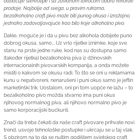
odbacuje stereotipe i sa zavidnom lakoćom obara rekorde
prodaje. Najbolje od svega, u pravim rukama,
bezalkoholno craft pivo može biti punog okusa i izražajno,
jednako zadovoljavajuće kao bilo koje alkoholno pivo.
Dakle, moguće je i da u pivu bez alkohola dobijete puno
dobrog okusa, samo... Uz vrlo rijetke iznimke, koje sve
stanu na prste jedne ruke, kod nas su dostupna samo
(također rijetka) bezalkoholna piva iz džinovskih
internacionalnih pivovarskih kompanija, a onda možete
misliti o kakvom se okusu radi. To što se oni u reklamama
kunu u nepatvoreni, nenarušeni i puni okus samo je jeftin
marketinški trik. Uostalom, oni pri tom uopće ne lažu – to
bezalkoholno pivo možda stvarno ima puni okus
njihovog normalnog piva, ali njihovo normalno pivo je
samo korporacijski bućkuriš.
Znači da treba čekati da naše craft pivovare prihvate novi
trend, usvoje tehnološke postupke i ukrcaju se u taj vlak.
S obzirom na to da se nultim godištem svjetskog craft