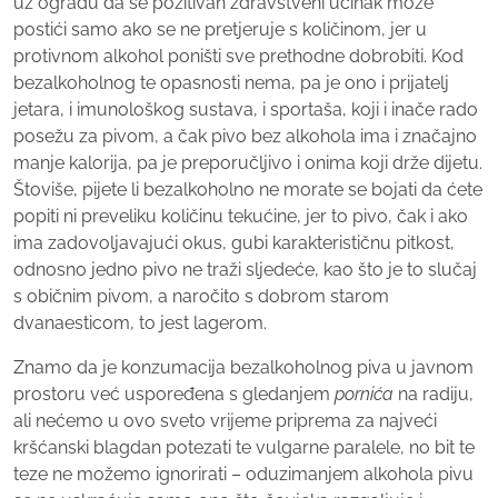
uz ogradu da se pozitivan zdravstveni učinak može
postići samo ako se ne pretjeruje s količinom, jer u
protivnom alkohol poništi sve prethodne dobrobiti. Kod
bezalkoholnog te opasnosti nema, pa je ono i prijatelj
jetara, i imunološkog sustava, i sportaša, koji i inače rado
posežu za pivom, a čak pivo bez alkohola ima i značajno
manje kalorija, pa je preporučljivo i onima koji drže dijetu.
Štoviše, pijete li bezalkoholno ne morate se bojati da ćete
popiti ni preveliku količinu tekućine, jer to pivo, čak i ako
ima zadovoljavajući okus, gubi karakterističnu pitkost,
odnosno jedno pivo ne traži sljedeće, kao što je to slučaj
s običnim pivom, a naročito s dobrom starom
dvanaesticom, to jest lagerom.
Znamo da je konzumacija bezalkoholnog piva u javnom
prostoru već uspoređena s gledanjem
pornića
na radiju,
ali nećemo u ovo sveto vrijeme priprema za najveći
kršćanski blagdan potezati te vulgarne paralele, no bit te
teze ne možemo ignorirati – oduzimanjem alkohola pivu