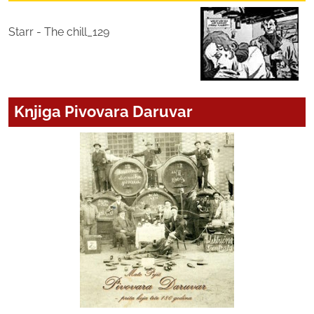
Starr - The chill_129
Knjiga Pivovara Daruvar