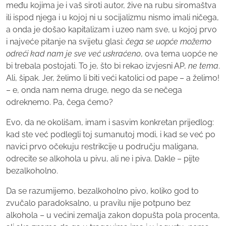
među kojima je i vaš siroti autor, žive na rubu siromaštva
ili ispod njega i u kojoj ni u socijalizmu nismo imali ničega,
a onda je došao kapitalizam i uzeo nam sve, u kojoj prvo
i najveće pitanje na svijetu glasi:
čega se uopće možemo
odreći kad nam je sve već uskraćeno
, ova tema uopće ne
bi trebala postojati. To je, što bi rekao izvjesni AP,
ne tema
.
Ali, šipak. Jer, želimo li biti veći katolici od pape – a želimo!
– e, onda nam nema druge, nego da se nečega
odreknemo. Pa, čega ćemo?
Evo, da ne okolišam, imam i sasvim konkretan prijedlog:
kad ste već podlegli toj sumanutoj modi, i kad se već po
navici prvo očekuju restrikcije u području maligana,
odrecite se alkohola u pivu, ali ne i piva. Dakle – pijte
bezalkoholno.
Da se razumijemo, bezalkoholno pivo, koliko god to
zvučalo paradoksalno, u pravilu nije potpuno bez
alkohola – u većini zemalja zakon dopušta pola procenta,