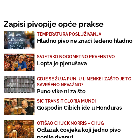
Zapisi pivopije opće prakse
TEMPERATURA POSLUŽIVANJA
Hladno pivo ne znači ledeno hladno
SVJETSKO NOGOMETNO PRVENSTVO
Lopta je pjenušava
GDJE SE ŽUJA PUNI U LIMENKE I ZAŠTO JE TO
SAVRŠENO NEVAŽNO?
Puno vike ni za što
SIC TRANSIT GLORIA MUNDI
Gospodin Cibich ide u Honduras
OTIŠAO CHUCK NORRIS – CHUG
Odlazak čovjeka koji jedno pivo
popije dvaput