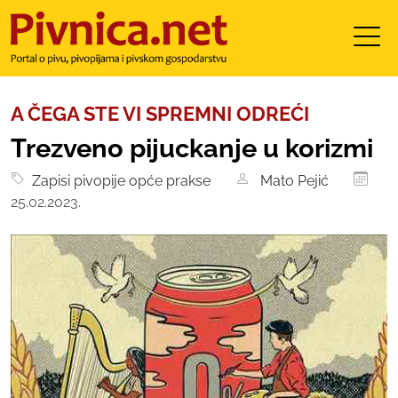
A ČEGA STE VI SPREMNI ODREĆI
Trezveno pijuckanje u korizmi
Zapisi pivopije opće prakse
Mato Pejić
25.02.2023.