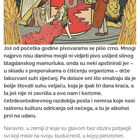
Još od početka godine pivovarama se piše crno. Mnogi
najprvo nisu danima mogli ni vidjeti pivo uslijed silnog
blagdanskog mamurluka, onda su neki apstinirali jer –
u skladu s preporukama o čišćenju organizma – drže
takozvani suhi siječanj. Pa dolaze oni što smatraju da je
bolje štovati suhu veljaču, koja je ipak tri dana kraća, a
ta još nije ni završila a evo nam i korizme,
četrdesetodnevnog razdoblja posta i nemrsa koje nosi
raširenu kulturu odricanja od nečega, a tu je alkohol
prvi na udaru.
Naravno, u zemlji iz koje su glavom bez obzira pobjegli
svi koji misle na svoju budućnost, u kojoj penzioneri,