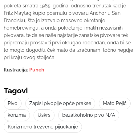
pokreta smatra 1965. godina, odnosno trenutak kad je
Fritz Maytag kupio posrnulu pivovaru Anchor u San
Francisku, što je izazvalo masovno okretanje
homebrewingu, a onda pokretanje i malih nezavisnih
pivovara, te da se naše najstarije zanatske pivovare tek
pripremaju proslaviti prvi okrugao rođendan, onda bi se
to moglo dogoditi, ček malo da izračunam, točno negdje
pri kraju ovog stoljeća.
Ilustracija:
Punch
Tagovi
Pivo
Zapisi pivopije opće prakse
Mato Pejić
korizma
Uskrs
bezalkoholno pivo N/A
Korizmeno trezveno pijuckanje