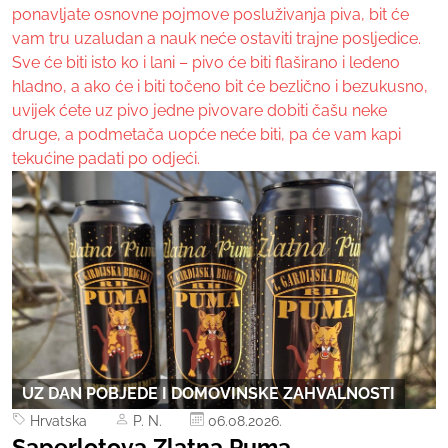
ponavljate osnovne pojmove posluživanja piva, bit će
vam tru uzaludan a nauk neće ostaviti trajne posljedice.
Sve će biti isto ko i lani – pivo će biti flaširano i ledeno
hladno, a ako će i biti točeno bit će bezlično i bezukusno,
uvijek ćete uz pivo jedne pivovare dobiti čašu neke
druge, a podmetača uopće neće biti, pa će vam kapi
tekućine padati po odjeći.
UZ DAN POBJEDE I DOMOVINSKE ZAHVALNOSTI
Hrvatska
P. N.
06.08.2026.
Saperlotova Zlatna Puma