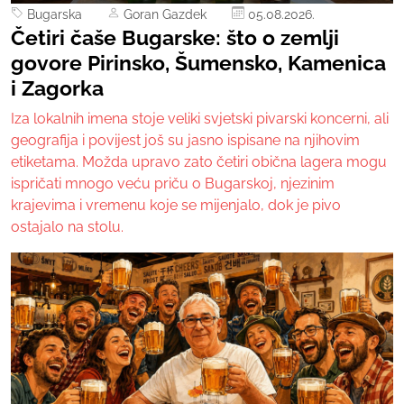
Bugarska
Goran Gazdek
05.08.2026.
Četiri čaše Bugarske: što o zemlji
govore Pirinsko, Šumensko, Kamenica
i Zagorka
Iza lokalnih imena stoje veliki svjetski pivarski koncerni, ali
geografija i povijest još su jasno ispisane na njihovim
etiketama. Možda upravo zato četiri obična lagera mogu
ispričati mnogo veću priču o Bugarskoj, njezinim
krajevima i vremenu koje se mijenjalo, dok je pivo
ostajalo na stolu.