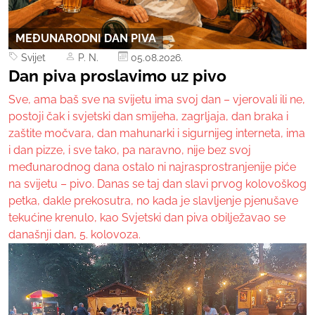
MEĐUNARODNI DAN PIVA
Svijet
P. N.
05.08.2026.
Dan piva proslavimo uz pivo
Sve, ama baš sve na svijetu ima svoj dan – vjerovali ili ne,
postoji čak i svjetski dan smijeha, zagrljaja, dan braka i
zaštite močvara, dan mahunarki i sigurnijeg interneta, ima
i dan pizze, i sve tako, pa naravno, nije bez svoj
međunarodnog dana ostalo ni najrasprostranjenije piće
na svijetu – pivo. Danas se taj dan slavi prvog kolovoškog
petka, dakle prekosutra, no kada je slavljenje pjenušave
tekućine krenulo, kao Svjetski dan piva obilježavao se
današnji dan, 5. kolovoza.