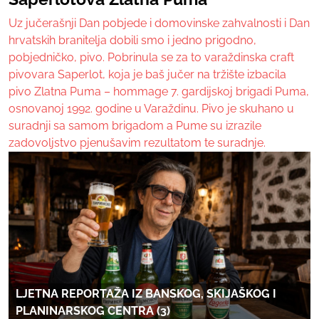
Uz jučerašnji Dan pobjede i domovinske zahvalnosti i Dan
hrvatskih branitelja dobili smo i jedno prigodno,
pobjedničko, pivo. Pobrinula se za to varaždinska craft
pivovara Saperlot, koja je baš jučer na tržište izbacila
pivo Zlatna Puma – hommage 7. gardijskoj brigadi Puma,
osnovanoj 1992. godine u Varaždinu. Pivo je skuhano u
suradnji sa samom brigadom a Pume su izrazile
zadovoljstvo pjenušavim rezultatom te suradnje.
LJETNA REPORTAŽA IZ BANSKOG, SKIJAŠKOG I
PLANINARSKOG CENTRA (3)