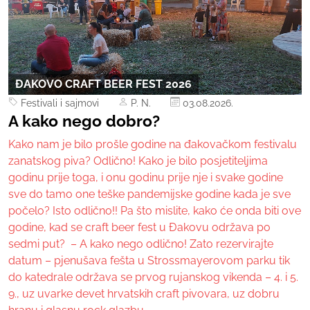
ĐAKOVO CRAFT BEER FEST 2026
Festivali i sajmovi
P. N.
03.08.2026.
A kako nego dobro?
Kako nam je bilo prošle godine na đakovačkom festivalu
zanatskog piva? Odlično! Kako je bilo posjetiteljima
godinu prije toga, i onu godinu prije nje i svake godine
sve do tamo one teške pandemijske godine kada je sve
počelo? Isto odlično!! Pa što mislite, kako će onda biti ove
godine, kad se craft beer fest u Đakovu održava po
sedmi put? – A kako nego odlično! Zato rezervirajte
datum – pjenušava fešta u Strossmayerovom parku tik
do katedrale održava se prvog rujanskog vikenda – 4. i 5.
9., uz uvarke devet hrvatskih craft pivovara, uz dobru