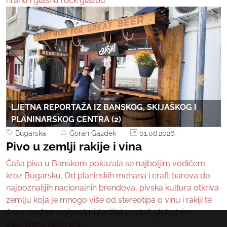
hranu i glasnu rock glazbu.
LJETNA REPORTAŽA IZ BANSKOG, SKIJAŠKOG I
PLANINARSKOG CENTRA (2)
Bugarska
Goran Gazdek
01.08.2026.
Pivo u zemlji rakije i vina
Čaša piva u Banskom pokazala se najboljim vodičem
kroz Bugarsku. Od planinskih mehana i craft barova do
najpoznatijih nacionalnih brendova, pivska kultura otkriva
zemlju koja je mnogo više od stereotipa o vinu i rakiji te
čuva snažan regionalni identitet unatoč globalnim
vlasnicima pivovara.