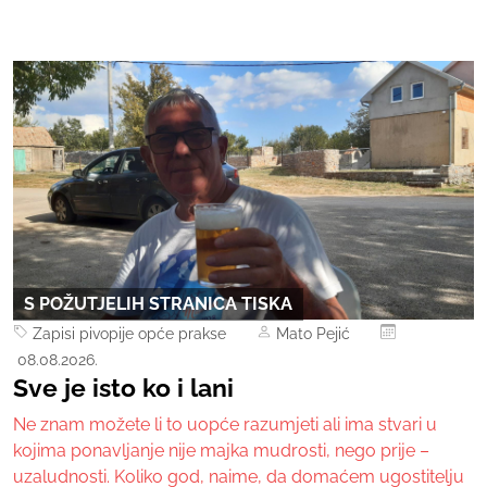
S POŽUTJELIH STRANICA TISKA
Zapisi pivopije opće prakse
Mato Pejić
08.08.2026.
Sve je isto ko i lani
Ne znam možete li to uopće razumjeti ali ima stvari u
kojima ponavljanje nije majka mudrosti, nego prije –
uzaludnosti. Koliko god, naime, da domaćem ugostitelju