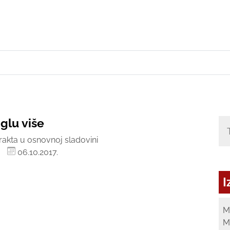
iglu više
rakta u osnovnoj sladovini
06.10.2017.
I
M
M