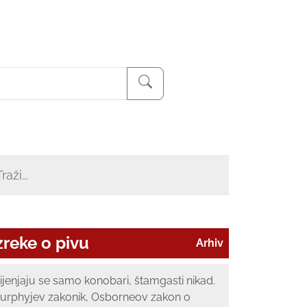
zreke o pivu
Arhiv
ijenjaju se samo konobari, štamgasti nikad.
urphyjev zakonik, Osborneov zakon o