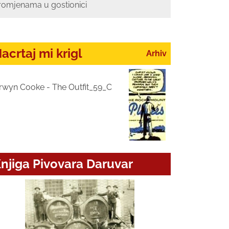
romjenama u gostionici
acrtaj mi krigl
Arhiv
rwyn Cooke - The Outfit_59_C
njiga Pivovara Daruvar