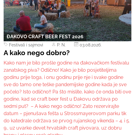
ĐAKOVO CRAFT BEER FEST 2026
Festivali i sajmovi
P. N.
03.08.2026.
A kako nego dobro?
Kako nam je bilo prošle godine na đakovačkom festivalu
zanatskog piva? Odlično! Kako je bilo posjetiteljima
godinu prije toga, i onu godinu prije nje i svake godine
sve do tamo one teške pandemijske godine kada je sve
počelo? Isto odlično!! Pa što mislite, kako će onda biti ove
godine, kad se craft beer fest u Đakovu održava po
sedmi put? – A kako nego odlično! Zato rezervirajte
datum – pjenušava fešta u Strossmayerovom parku tik
do katedrale održava se prvog rujanskog vikenda – 4. i 5.
9., uz uvarke devet hrvatskih craft pivovara, uz dobru