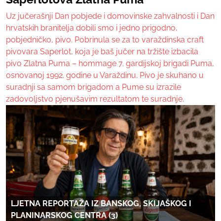
Uz jučerašnji Dan pobjede i domovinske zahvalnosti i Dan
hrvatskih branitelja dobili smo i jedno prigodno,
pobjedničko, pivo. Pobrinula se za to varaždinska craft
pivovara Saperlot, koja je baš jučer na tržište izbacila
pivo Zlatna Puma – hommage 7. gardijskoj brigadi Puma,
osnovanoj 1992. godine u Varaždinu. Pivo je skuhano u
suradnji sa samom brigadom a Pume su izrazile
zadovoljstvo pjenušavim rezultatom te suradnje.
LJETNA REPORTAŽA IZ BANSKOG, SKIJAŠKOG I
PLANINARSKOG CENTRA (3)