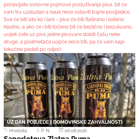
ponavljate osnovne pojmove posluživanja piva, bit će
vam tru uzaludan a nauk neće ostaviti trajne posljedice.
Sve će biti isto ko i lani – pivo će biti flaširano i ledeno
hladno, a ako će i biti točeno bit će bezlično i bezukusno,
uvijek ćete uz pivo jedne pivovare dobiti čašu neke
druge, a podmetača uopće neće biti, pa će vam kapi
tekućine padati po odjeći.
UZ DAN POBJEDE I DOMOVINSKE ZAHVALNOSTI
Hrvatska
P. N.
06.08.2026.
Saperlotova Zlatna Puma