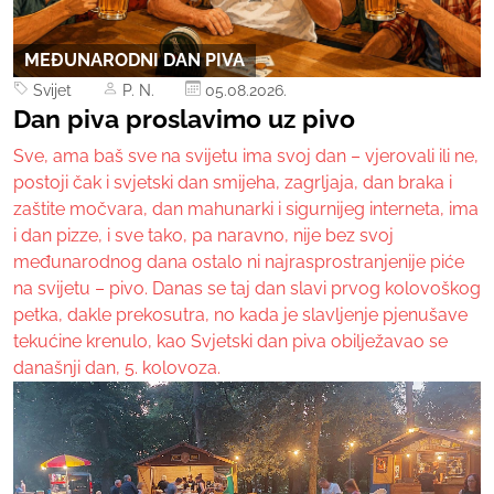
MEĐUNARODNI DAN PIVA
Svijet
P. N.
05.08.2026.
Dan piva proslavimo uz pivo
Sve, ama baš sve na svijetu ima svoj dan – vjerovali ili ne,
postoji čak i svjetski dan smijeha, zagrljaja, dan braka i
zaštite močvara, dan mahunarki i sigurnijeg interneta, ima
i dan pizze, i sve tako, pa naravno, nije bez svoj
međunarodnog dana ostalo ni najrasprostranjenije piće
na svijetu – pivo. Danas se taj dan slavi prvog kolovoškog
petka, dakle prekosutra, no kada je slavljenje pjenušave
tekućine krenulo, kao Svjetski dan piva obilježavao se
današnji dan, 5. kolovoza.