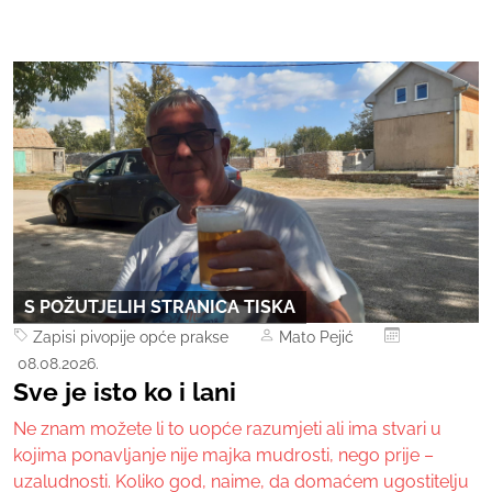
S POŽUTJELIH STRANICA TISKA
Zapisi pivopije opće prakse
Mato Pejić
08.08.2026.
Sve je isto ko i lani
Ne znam možete li to uopće razumjeti ali ima stvari u
kojima ponavljanje nije majka mudrosti, nego prije –
uzaludnosti. Koliko god, naime, da domaćem ugostitelju