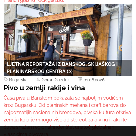
hranu i glasnu rock glazbu.
LJETNA REPORTAŽA IZ BANSKOG, SKIJAŠKOG I
PLANINARSKOG CENTRA (2)
Bugarska
Goran Gazdek
01.08.2026.
Pivo u zemlji rakije i vina
Čaša piva u Banskom pokazala se najboljim vodičem
kroz Bugarsku. Od planinskih mehana i craft barova do
najpoznatijih nacionalnih brendova, pivska kultura otkriva
zemlju koja je mnogo više od stereotipa o vinu i rakiji te
čuva snažan regionalni identitet unatoč globalnim
vlasnicima pivovara.