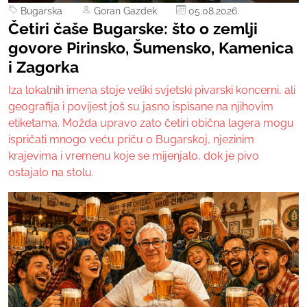
Bugarska
Goran Gazdek
05.08.2026.
Četiri čaše Bugarske: što o zemlji
govore Pirinsko, Šumensko, Kamenica
i Zagorka
Iza lokalnih imena stoje veliki svjetski pivarski koncerni, ali
geografija i povijest još su jasno ispisane na njihovim
etiketama. Možda upravo zato četiri obična lagera mogu
ispričati mnogo veću priču o Bugarskoj, njezinim
krajevima i vremenu koje se mijenjalo, dok je pivo
ostajalo na stolu.