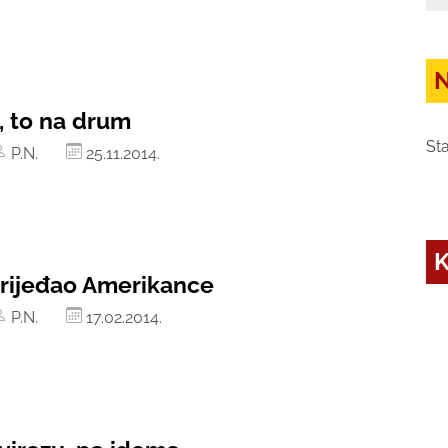
N
, to na drum
Sta
P.N.
25.11.2014.
K
rijeđao Amerikance
P.N.
17.02.2014.