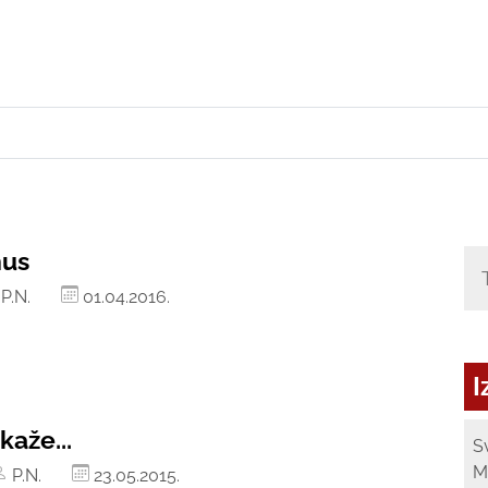
hus
P.N.
01.04.2016.
I
kaže...
S
M
P.N.
23.05.2015.