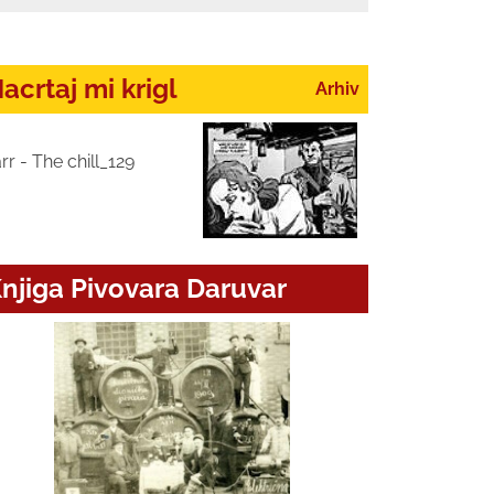
acrtaj mi krigl
Arhiv
rr - The chill_129
njiga Pivovara Daruvar