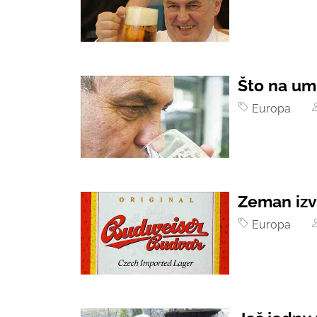
Što na um
Europa
Zeman izv
Europa