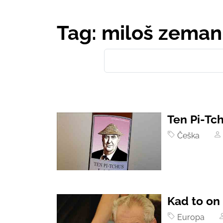
Tag: miloš zeman
Ten Pi-Tc
Češka
Kad to on 
Europa