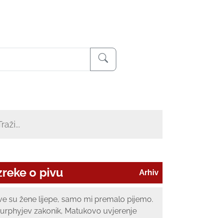
zreke o pivu
Arhiv
ve su žene lijepe, samo mi premalo pijemo.
urphyjev zakonik, Matukovo uvjerenje