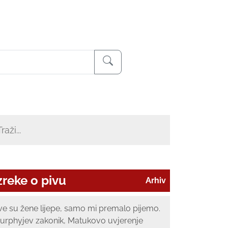
zreke o pivu
Arhiv
ve su žene lijepe, samo mi premalo pijemo.
urphyjev zakonik, Matukovo uvjerenje