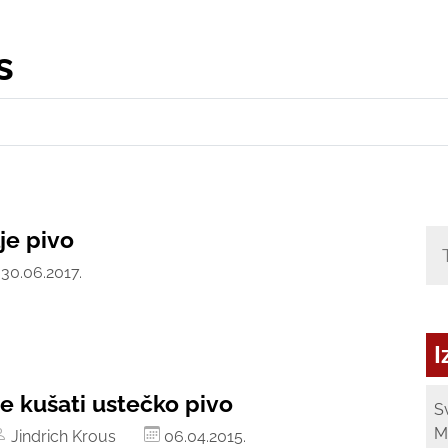
s
je pivo
30.06.2017.
I
se kušati ustečko pivo
S
M
Jindrich Krous
06.04.2015.