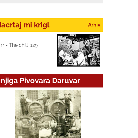
acrtaj mi krigl
Arhiv
rr - The chill_129
njiga Pivovara Daruvar