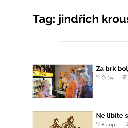
Tag: jindřich krou
Za brk bol
Češka
Ne libite 
Europa