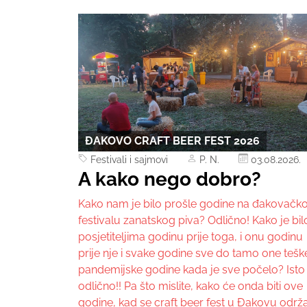
ĐAKOVO CRAFT BEER FEST 2026
Festivali i sajmovi
P. N.
03.08.2026.
A kako nego dobro?
Kako nam je bilo prošle godine na đakovač
festivalu zanatskog piva? Odlično! Kako je bil
posjetiteljima godinu prije toga, i onu godinu
prije nje i svake godine sve do tamo one tešk
pandemijske godine kada je sve počelo? Isto
odlično!! Pa što mislite, kako će onda biti ove
godine, kad se craft beer fest u Đakovu održ