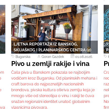
LJETNA REPORTAŽA IZ BANSKOG,
SKIJAŠKOG I PLANINARSKOG CENTRA (2)
P
Bugarska
Goran Gazdek
01.08.2026.
Pivo u zemlji rakije i vina
P
kom
Čaša piva u Banskom pokazala se najboljim
Cra
o
vodičem kroz Bugarsku. Od planinskih mehana i
rec
craft barova do najpoznatijih nacionalnih
raz
e
brendova, pivska kultura otkriva zemlju koja je
ne
mnogo više od stereotipa o vinu i rakiji te čuva
pre
snažan regionalni identitet unatoč globalnim
Nov
ava
vlasnicima pivovara.
fir