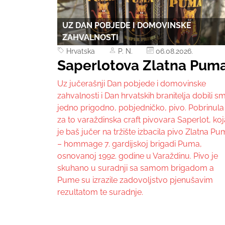
UZ DAN POBJEDE I DOMOVINSKE
ZAHVALNOSTI
Hrvatska
P. N.
06.08.2026.
Saperlotova Zlatna Pum
Uz jučerašnji Dan pobjede i domovinske
zahvalnosti i Dan hrvatskih branitelja dobili sm
jedno prigodno, pobjedničko, pivo. Pobrinula
za to varaždinska craft pivovara Saperlot, koj
je baš jučer na tržište izbacila pivo Zlatna P
– hommage 7. gardijskoj brigadi Puma,
osnovanoj 1992. godine u Varaždinu. Pivo je
skuhano u suradnji sa samom brigadom a
Pume su izrazile zadovoljstvo pjenušavim
rezultatom te suradnje.