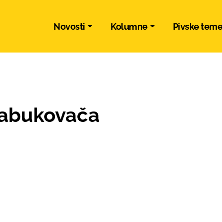
Novosti
Kolumne
Pivske tem
jabukovača