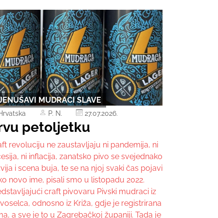
JENUŠAVI MUDRACI SLAVE
Hrvatska
P. N.
27.07.2026.
rvu petoljetku
ft revoluciju ne zaustavljaju ni pandemija, ni
esija, ni inflacija, zanatsko pivo se svejednako
vija i scena buja, te se na njoj svaki čas pojavi
ko novo ime, pisali smo u listopadu 2022.
dstavljajući craft pivovaru Pivski mudraci iz
oselca, odnosno iz Križa, gdje je registrirana
ma, a sve je to u Zagrebačkoj županiji. Tada je