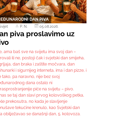
EĐUNARODNI DAN PIVA
Svijet
P. N.
05.08.2026.
an piva proslavimo uz
ivo
e, ama baš sve na svijetu ima svoj dan –
rovali ili ne, postoji čak i svjetski dan smijeha,
rljaja, dan braka i zaštite močvara, dan
unarki i sigurnijeg interneta, ima i dan pizze, i
 tako, pa naravno, nije bez svoj
đunarodnog dana ostalo ni
rasprostranjenije piće na svijetu – pivo.
nas se taj dan slavi prvog kolovoškog petka,
le prekosutra, no kada je slavljenje
enušave tekućine krenulo, kao Svjetski dan
a obilježavao se današnji dan, 5. kolovoza.