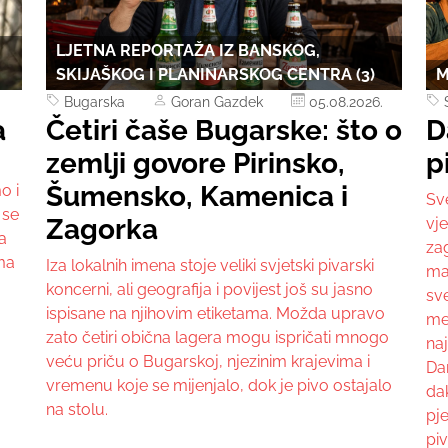
LJETNA REPORTAŽA IZ BANSKOG,
SKIJAŠKOG I PLANINARSKOG CENTRA (3)
M
Bugarska
Goran Gazdek
05.08.2026.
a
Četiri čaše Bugarske: što o
D
zemlji govore Pirinsko,
p
Šumensko, Kamenica i
o i
Sv
 se
Zagorka
vje
a
zag
uma
Iza lokalnih imena stoje veliki svjetski pivarski
mah
koncerni, ali geografija i povijest još su jasno
sve
ispisane na njihovim etiketama. Možda upravo
me
zato četiri obična lagera mogu ispričati mnogo
naj
veću priču o Bugarskoj, njezinim krajevima i
Da
vremenu koje se mijenjalo, dok je pivo ostajalo
dak
na stolu.
pj
piv