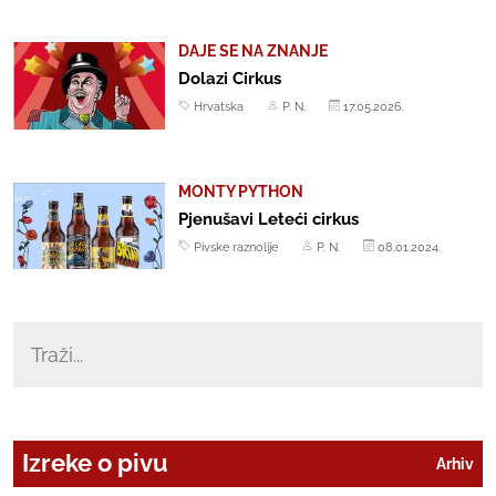
DAJE SE NA ZNANJE
Dolazi Cirkus
Hrvatska
P. N.
17.05.2026.
MONTY PYTHON
Pjenušavi Leteći cirkus
Pivske raznolije
P. N.
08.01.2024.
Izreke o pivu
Arhiv