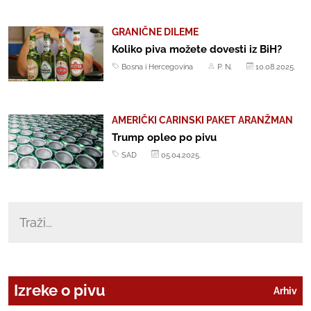
GRANIČNE DILEME
Koliko piva možete dovesti iz BiH?
Bosna i Hercegovina
P. N.
10.08.2025.
AMERIČKI CARINSKI PAKET ARANŽMAN
Trump opleo po pivu
SAD
05.04.2025.
Izreke o pivu
Arhiv