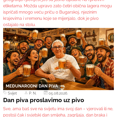
etiketama. Možda upravo zato četiri obična lagera mogu
ispričati mnogo veću priču o Bugarskoj, njezinim
krajevima i vremenu koje se mijenjalo, dok je pivo
ostajalo na stolu.
MEĐUNARODNI DAN PIVA
Svijet
P. N.
05.08.2026.
Dan piva proslavimo uz pivo
Sve, ama baš sve na svijetu ima svoj dan – vjerovali ili ne,
postoji čak i svjetski dan smijeha, zagrljaja, dan braka i