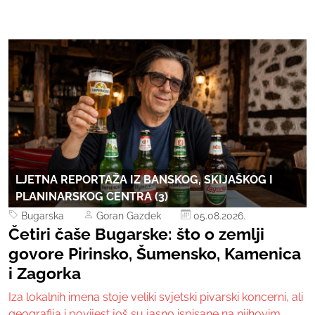
LJETNA REPORTAŽA IZ BANSKOG, SKIJAŠKOG I
PLANINARSKOG CENTRA (3)
Bugarska
Goran Gazdek
05.08.2026.
Četiri čaše Bugarske: što o zemlji
govore Pirinsko, Šumensko, Kamenica
i Zagorka
Iza lokalnih imena stoje veliki svjetski pivarski koncerni, ali
geografija i povijest još su jasno ispisane na njihovim