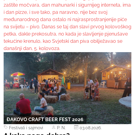
zaštite močvara, dan mahunarki i sigurnijeg interneta, ima
i dan pizze, i sve tako, pa naravno, nije bez svoj
međunarodnog dana ostalo ni najrasprostranjenije piće
na svijetu – pivo. Danas se taj dan slavi prvog kolovoškog
petka, dakle prekosutra, no kada je slavljenje pjenušave
tekućine krenulo, kao Svjetski dan piva obilježavao se
današnji dan, 5. kolovoza.
ĐAKOVO CRAFT BEER FEST 2026
Festivali i sajmovi
P. N.
03.08.2026.