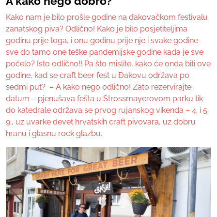
A kako nego dobro?
Kako nam je bilo prošle godine na đakovačkom festivalu
zanatskog piva? Odlično! Kako je bilo posjetiteljima
godinu prije toga, i onu godinu prije nje i svake godine
sve do tamo one teške pandemijske godine kada je sve
počelo? Isto odlično!! Pa što mislite, kako će onda biti ove
godine, kad se craft beer fest u Đakovu održava po
sedmi put? – A kako nego odlično! Zato rezervirajte
datum – pjenušava fešta u Strossmayerovom parku tik
do katedrale održava se prvog rujanskog vikenda – 4. i 5.
9., uz uvarke devet hrvatskih craft pivovara, uz dobru
hranu i glasnu rock glazbu.