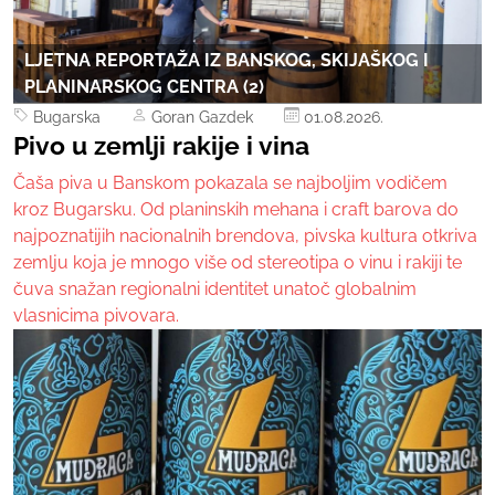
LJETNA REPORTAŽA IZ BANSKOG, SKIJAŠKOG I
PLANINARSKOG CENTRA (2)
Bugarska
Goran Gazdek
01.08.2026.
Pivo u zemlji rakije i vina
Čaša piva u Banskom pokazala se najboljim vodičem
kroz Bugarsku. Od planinskih mehana i craft barova do
najpoznatijih nacionalnih brendova, pivska kultura otkriva
zemlju koja je mnogo više od stereotipa o vinu i rakiji te
čuva snažan regionalni identitet unatoč globalnim
vlasnicima pivovara.