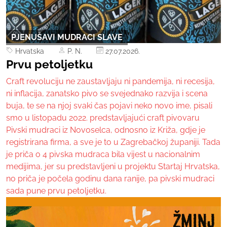
PJENUŠAVI MUDRACI SLAVE
Hrvatska
P. N.
27.07.2026.
Prvu petoljetku
Craft revoluciju ne zaustavljaju ni pandemija, ni recesija,
ni inflacija, zanatsko pivo se svejednako razvija i scena
buja, te se na njoj svaki čas pojavi neko novo ime, pisali
smo u listopadu 2022. predstavljajući craft pivovaru
Pivski mudraci iz Novoselca, odnosno iz Križa, gdje je
registrirana firma, a sve je to u Zagrebačkoj županiji. Tada
je priča o 4 pivska mudraca bila vijest u nacionalnim
medijima, jer su predstavljeni u projektu Startaj Hrvatska,
no priča je počela godinu dana ranije, pa pivski mudraci
sada pune prvu petoljetku.