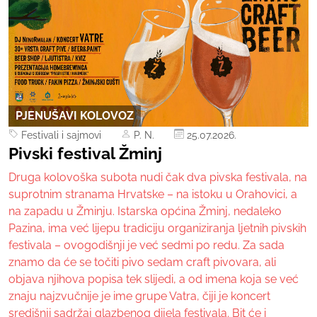
PJENUŠAVI KOLOVOZ
Festivali i sajmovi
P. N.
25.07.2026.
Pivski festival Žminj
Druga kolovoška subota nudi čak dva pivska festivala, na
suprotnim stranama Hrvatske – na istoku u Orahovici, a
na zapadu u Žminju. Istarska općina Žminj, nedaleko
Pazina, ima već lijepu tradiciju organiziranja ljetnih pivskih
festivala – ovogodišnji je već sedmi po redu. Za sada
znamo da će se točiti pivo sedam craft pivovara, ali
objava njihova popisa tek slijedi, a od imena koja se već
znaju najzvučnije je ime grupe Vatra, čiji je koncert
središnji sadržaj glazbenog dijela festivala. Bit će i