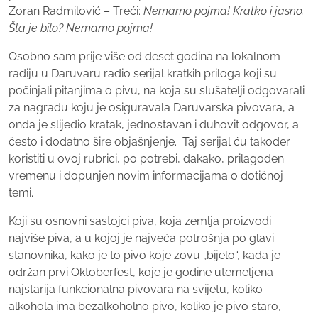
Zoran Radmilović – Treći:
Nemamo pojma! Kratko i jasno.
Šta je bilo? Nemamo pojma!
Osobno sam prije više od deset godina na lokalnom
radiju u Daruvaru radio serijal kratkih priloga koji su
počinjali pitanjima o pivu, na koja su slušatelji odgovarali
za nagradu koju je osiguravala Daruvarska pivovara, a
onda je slijedio kratak, jednostavan i duhovit odgovor, a
često i dodatno šire objašnjenje. Taj serijal ću također
koristiti u ovoj rubrici, po potrebi, dakako, prilagođen
vremenu i dopunjen novim informacijama o dotičnoj
temi.
Koji su osnovni sastojci piva, koja zemlja proizvodi
najviše piva, a u kojoj je najveća potrošnja po glavi
stanovnika, kako je to pivo koje zovu „bijelo“, kada je
održan prvi Oktoberfest, koje je godine utemeljena
najstarija funkcionalna pivovara na svijetu, koliko
alkohola ima bezalkoholno pivo, koliko je pivo staro,