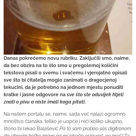
Danas pokrećemo novu rubriku. Zaključili smo, naime,
da bez obzira na to što smo u pregolemoj količini
tekstova pisali o svemu i svačemu i vjerojatno opisali
sve što bi čitatelja moglo zanimati o dragocjenoj
tekućini, da je potrebno na jednom mjestu ponuditi
kratke i jasne odgovore na
sve što ste oduvijek htjeli
znati o pivu a niste imali koga pitati
.
Na našem portalu se, naime, sada već nalazi ogromno
mnoštvo članaka, teško je uopće i reći koliko ukupno,
štono bi rekao Balašević
Pa to sam probao sas digitronom
da izbrojim kol’ko imam pa mi iskočio osigurač, ne moš’!
Ta