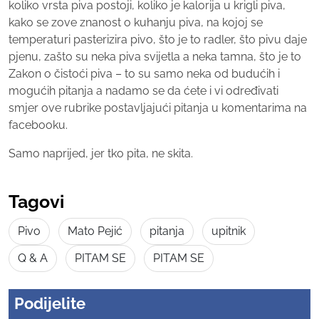
koliko vrsta piva postoji, koliko je kalorija u krigli piva,
kako se zove znanost o kuhanju piva, na kojoj se
temperaturi pasterizira pivo, što je to radler, što pivu daje
pjenu, zašto su neka piva svijetla a neka tamna, što je to
Zakon o čistoći piva – to su samo neka od budućih i
mogućih pitanja a nadamo se da ćete i vi određivati
smjer ove rubrike postavljajući pitanja u komentarima na
facebooku.
Samo naprijed, jer tko pita, ne skita.
Tagovi
Pivo
Mato Pejić
pitanja
upitnik
Q & A
PITAM SE
PITAM SE
Podijelite