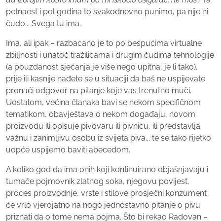
petnaest i pol godina to svakodnevno punimo, pa nije ni
čudo... Svega tu ima.
Ima, ali ipak – razbacano je to po bespućima virtualne
zbiljnosti i unatoč tražilicama i drugim čudima tehnologije
(a pouzdanost sjećanja je više nego upitna, je li tako),
prije ili kasnije nađete se u situaciji da baš ne uspijevate
pronaći odgovor na pitanje koje vas trenutno muči.
Uostalom, većina članaka bavi se nekom specifičnom
tematikom, obavještava o nekom događaju, novom
proizvodu ili opisuje pivovaru ili pivnicu, ili predstavlja
važnu i zanimljivu osobu iz svijeta piva... te se tako rijetko
uopće uspijemo baviti abecedom.
A koliko god da ima onih koji kontinuirano objašnjavaju i
tumače pojmovnik zlatnog soka, njegovu povijest,
proces proizvodnje, vrste i stilove prosječni konzument
će vrlo vjerojatno na nogo jednostavno pitanje o pivu
priznati da o tome nema pojma. Što bi rekao Radovan –