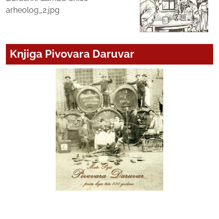
arheolog_2.jpg
Knjiga Pivovara Daruvar