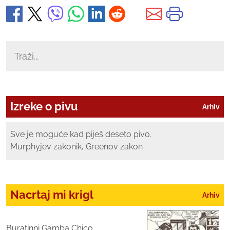
Izreke o pivu
Arhiv
Sve je moguće kad piješ deseto pivo.
Murphyjev zakonik, Greenov zakon
Nacrtaj mi krigl
Arhiv
Buratinni Gamba Chico