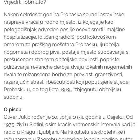
Vrijedi li i obrnuto?
Nakon četrdeset godina Prohaska se radi ostavinske
rasprave vraća u rodno mjesto, iz kojega je kao
petogodišnjak odveden poslije očeve smrti i majčine
hospitalizacije. Idiličan gradić S. pod kolovoškom
omarom za praškog mešetara Prohasku, ljubitelja
nogometa i dobrog piva, postaje mjesto suočavanja s
prešućenom stranom obiteljske povijesti, poprište
održavanja revanche derbija dvaju lokalnih nogometnih
rivala te mizanscena borbe za prevlast, gramzivosti,
razarajućih strasti i bešćutnosti koji poput sjene slijede
Prohasku u, do tog ljeta 1919., izbjegnutu obiteljsku
sudbinu.
O piscu
Oliver Jukić rođen je 10. lipnja 1974. godine u Osijeku. Od
1975. živi u Slatini, osim kraćih vremenskih intervala kad je
radio u Pragu i Ljubljani. Na Fakultetu elektrotehnike i
računarstva u Zagrebu doktorirao je 2012. godine. Autor