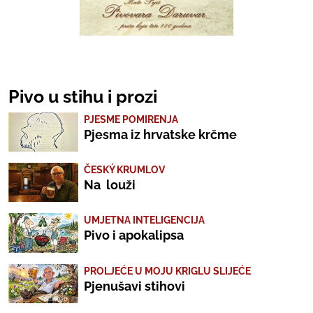
Pivo u stihu i prozi
PJESME POMIRENJA
Pjesma iz hrvatske krčme
ČESKÝ KRUMLOV
Na louži
UMJETNA INTELIGENCIJA
Pivo i apokalipsa
PROLJEĆE U MOJU KRIGLU SLIJEĆE
Pjenušavi stihovi