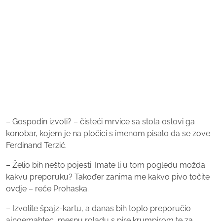
– Gospodin izvoli? – čisteći mrvice sa stola oslovi ga
konobar, kojem je na pločici s imenom pisalo da se zove
Ferdinand Terzić.
– Želio bih nešto pojesti. Imate li u tom pogledu možda
kakvu preporuku? Također zanima me kakvo pivo točite
ovdje – reče Prohaska.
– Izvolite špajz-kartu, a danas bih toplo preporučio
ajngemahtec, mesnu roladu s pire krumpirom te za