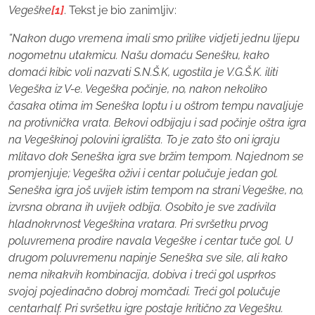
Vegeške
[1]
. Tekst je bio zanimljiv:
”Nakon dugo vremena imali smo prilike vidjeti jednu lijepu
nogometnu utakmicu. Našu domaću
Senešku
, kako
domaći kibic voli nazvati S.N.Š.K, ugostila je V.G.Š.K. iliti
Vegeška
iz V-e.
Vegeška
počinje, no, nakon nekoliko
časaka otima im
Seneška
loptu i u oštrom tempu navaljuje
na protivnička vrata. Bekovi odbijaju i sad počinje oštra igra
na
Vegeškinoj
polovini igrališta. To je zato što oni igraju
mlitavo dok
Seneška
igra sve bržim tempom. Najednom se
promjenjuje;
Vegeška
oživi i centar polučuje jedan gol.
Seneška
igra još uvijek istim tempom na strani
Vegeške,
no,
izvrsna obrana ih uvijek odbija. Osobito je sve zadivila
hladnokrvnost
Vegeškina vratara
. Pri svršetku prvog
poluvremena prodire navala
Vegeške
i centar tuče gol. U
drugom poluvremenu napinje
Seneška
sve sile, ali kako
nema nikakvih kombinacija, dobiva i treći gol usprkos
svojoj pojedinačno dobroj momčadi. Treći gol polučuje
centarhalf. Pri svršetku igre postaje kritično za
Vegešku.