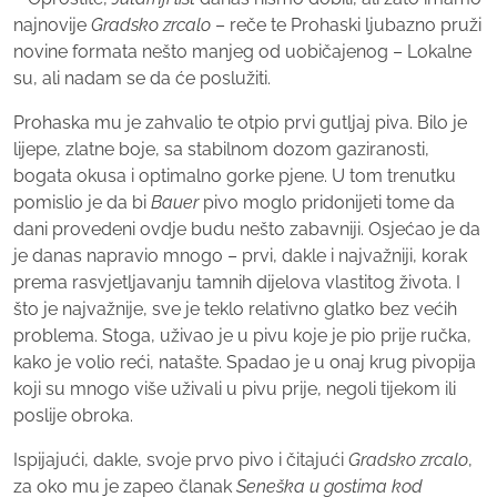
najnovije
Gradsko zrcalo
– reče te Prohaski ljubazno pruži
novine formata nešto manjeg od uobičajenog – Lokalne
su, ali nadam se da će poslužiti.
Prohaska mu je zahvalio te otpio prvi gutljaj piva. Bilo je
lijepe, zlatne boje, sa stabilnom dozom gaziranosti,
bogata okusa i optimalno gorke pjene. U tom trenutku
pomislio je da bi
Bauer
pivo moglo pridonijeti tome da
dani provedeni ovdje budu nešto zabavniji. Osjećao je da
je danas napravio mnogo – prvi, dakle i najvažniji, korak
prema rasvjetljavanju tamnih dijelova vlastitog života. I
što je najvažnije, sve je teklo relativno glatko bez većih
problema. Stoga, uživao je u pivu koje je pio prije ručka,
kako je volio reći, natašte. Spadao je u onaj krug pivopija
koji su mnogo više uživali u pivu prije, negoli tijekom ili
poslije obroka.
Ispijajući, dakle, svoje prvo pivo i čitajući
Gradsko zrcalo
,
za oko mu je zapeo članak
Seneška u gostima kod