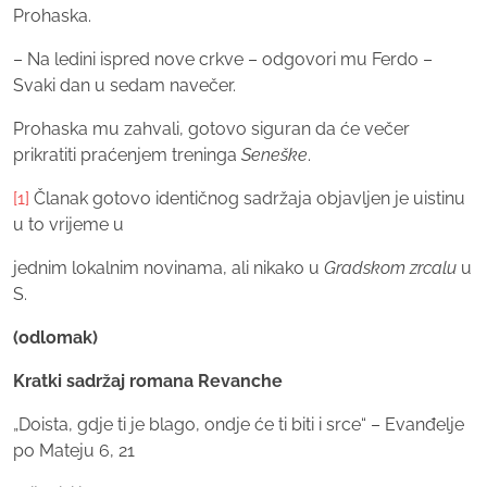
Prohaska.
– Na ledini ispred nove crkve – odgovori mu Ferdo –
Svaki dan u sedam navečer.
Prohaska mu zahvali, gotovo siguran da će večer
prikratiti praćenjem treninga
Seneške
.
[1]
Članak gotovo identičnog sadržaja objavljen je uistinu
u to vrijeme u
jednim lokalnim novinama, ali nikako u
Gradskom zrcalu
u
S.
(odlomak)
Kratki sadržaj romana Revanche
„Doista, gdje ti je blago, ondje će ti biti i srce“ – Evanđelje
po Mateju 6, 21