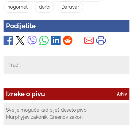
nogomet
derbi
Daruvar
Podijelite
Izreke o pivu
Arhiv
Sve je moguće kad piješ deseto pivo.
Murphyjev zakonik, Greenov zakon