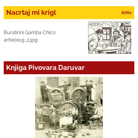
Nacrtaj mi krigl
Arhiv
Buratinni Gamba Chico
arheolog_2.jpg
Knjiga Pivovara Daruvar