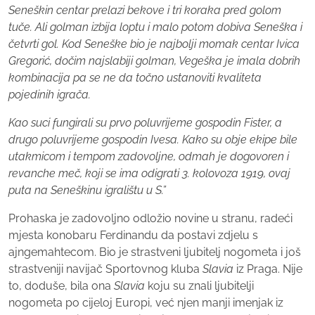
Seneškin
centar prelazi bekove i tri koraka pred golom
tuče. Ali golman izbija loptu i malo potom dobiva
Seneška
i
četvrti gol. Kod
Seneške
bio je najbolji momak centar Ivica
Gregorić, dočim najslabiji golman,
Vegeška
je imala dobrih
kombinacija pa se ne da točno ustanoviti kvaliteta
pojedinih igrača.
Kao suci fungirali su prvo poluvrijeme gospodin Fister, a
drugo poluvrijeme gospodin Ivesa. Kako su obje ekipe bile
utakmicom i tempom zadovoljne, odmah je dogovoren i
revanche meč, koji se ima odigrati 3. kolovoza 1919, ovaj
puta na
Seneškinu
igralištu u S.”
Prohaska je zadovoljno odložio novine u stranu, radeći
mjesta konobaru Ferdinandu da postavi zdjelu s
ajngemahtecom. Bio je strastveni ljubitelj nogometa i još
strastveniji navijač Sportovnog kluba
Slavia
iz Praga. Nije
to, doduše, bila ona
Slavia
koju su znali ljubitelji
nogometa po cijeloj Europi, već njen manji imenjak iz