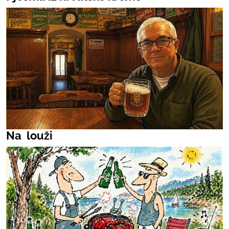
Na louži