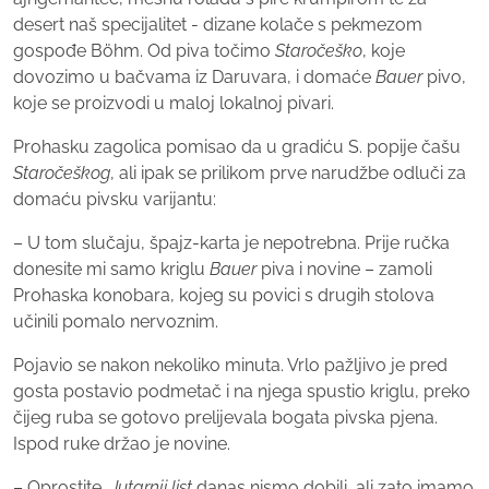
desert naš specijalitet - dizane kolače s pekmezom
gospođe Böhm. Od piva točimo
Staročeško
, koje
dovozimo u bačvama iz Daruvara, i domaće
Bauer
pivo,
koje se proizvodi u maloj lokalnoj pivari.
Prohasku zagolica pomisao da u gradiću S. popije čašu
Staročeškog
, ali ipak se prilikom prve narudžbe odluči za
domaću pivsku varijantu:
– U tom slučaju, špajz-karta je nepotrebna. Prije ručka
donesite mi samo kriglu
Bauer
piva i novine – zamoli
Prohaska konobara, kojeg su povici s drugih stolova
učinili pomalo nervoznim.
Pojavio se nakon nekoliko minuta. Vrlo pažljivo je pred
gosta postavio podmetač i na njega spustio kriglu, preko
čijeg ruba se gotovo prelijevala bogata pivska pjena.
Ispod ruke držao je novine.
– Oprostite,
Jutarnji list
danas nismo dobili, ali zato imamo