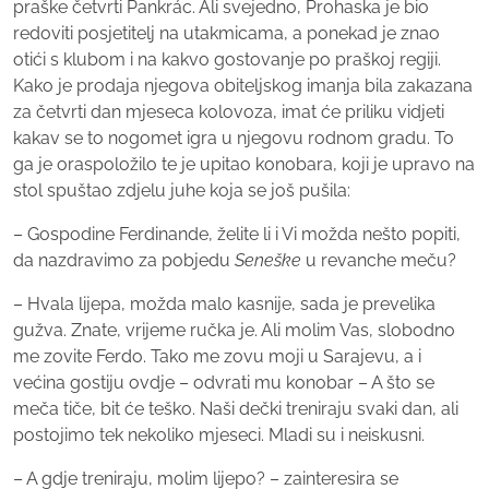
praške četvrti Pankrác. Ali svejedno, Prohaska je bio
redoviti posjetitelj na utakmicama, a ponekad je znao
otići s klubom i na kakvo gostovanje po praškoj regiji.
Kako je prodaja njegova obiteljskog imanja bila zakazana
za četvrti dan mjeseca kolovoza, imat će priliku vidjeti
kakav se to nogomet igra u njegovu rodnom gradu. To
ga je oraspoložilo te je upitao konobara, koji je upravo na
stol spuštao zdjelu juhe koja se još pušila:
– Gospodine Ferdinande, želite li i Vi možda nešto popiti,
da nazdravimo za pobjedu
Seneške
u revanche meču?
– Hvala lijepa, možda malo kasnije, sada je prevelika
gužva. Znate, vrijeme ručka je. Ali molim Vas, slobodno
me zovite Ferdo. Tako me zovu moji u Sarajevu, a i
većina gostiju ovdje – odvrati mu konobar – A što se
meča tiče, bit će teško. Naši dečki treniraju svaki dan, ali
postojimo tek nekoliko mjeseci. Mladi su i neiskusni.
– A gdje treniraju, molim lijepo? – zainteresira se