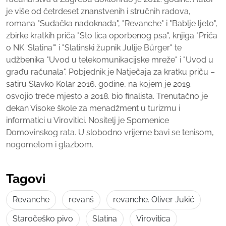
je više od četrdeset znanstvenih i stručnih radova,
romana "Sudačka nadoknada", "Revanche" i "Bablje ljeto",
zbirke kratkih priča "Sto lica oporbenog psa", knjiga "Priča
o NK 'Slatina'" i "Slatinski župnik Julije Bürger" te
udžbenika "Uvod u telekomunikacijske mreže" i "Uvod u
građu računala". Pobjednik je Natječaja za kratku priču –
satiru Slavko Kolar 2016. godine, na kojem je 2019.
osvojio treće mjesto a 2018. bio finalista. Trenutačno je
dekan Visoke škole za menadžment u turizmu i
informatici u Virovitici. Nositelj je Spomenice
Domovinskog rata. U slobodno vrijeme bavi se tenisom,
nogometom i glazbom.
Tagovi
Revanche
revanš
revanche. Oliver Jukić
Staročeško pivo
Slatina
Virovitica