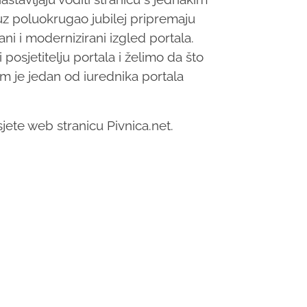
 uz poluokrugao jubilej pripremaju
ni i modernizirani izgled portala.
osjetitelju portala i želimo da što
nam je jedan od iurednika portala
ete web stranicu Pivnica.net.