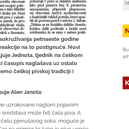
M
N
zaokruživanja petnaeste godine
reakcije na to postignuće. Novi
Bu
vljuje Jednota, tjednik na češkom
ar
ski časopis naglašava uz ostalo
mo češkoj pivskoj tradiciji i
K
suje Alen Janota:
leme uzrokovane naglom pojavom
 sredstava može biti čaša piva. A
u čašu pjenušavog soka, moguće je
 Kao na primjer to kako je pivo uopće