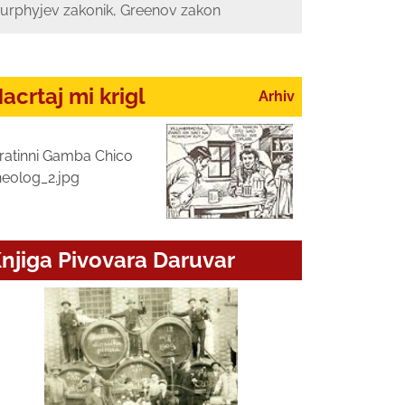
urphyjev zakonik, Greenov zakon
acrtaj mi krigl
Arhiv
ratinni Gamba Chico
heolog_2.jpg
njiga Pivovara Daruvar