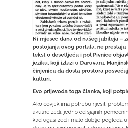
Ni mjesec dana od našeg jubileja – 
postojanja ovog portala, ne prestaju 
tekst o desetljeću i pol Pivnice obja
jeziku, koji izlazi u Daruvaru. Manjin
činjenicu da dosta prostora posvećuje
kulturi.
Evo prijevoda toga članka, koji potpi
Ako čovjek ima potrebu riješiti prob
akutne žeđi, jedno od sjajnih pomoćnih
kad ugasi žeđ i malo dublje pogleda 
da će ga zainteresirati i druga pitanja.