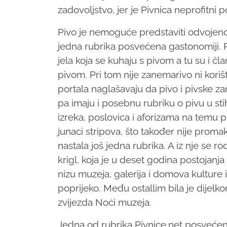
zadovoljstvo, jer je Pivnica neprofitni p
Pivo je nemoguće predstaviti odvojeno o
jedna rubrika posvećena gastonomiji. 
jela koja se kuhaju s pivom a tu su i čl
pivom. Pri tom nije zanemarivo ni korišt
portala naglašavaju da pivo i pivske za
pa imaju i posebnu rubriku o pivu u stihu 
izreka, poslovica i aforizama na temu piv
junaci stripova, što također nije proma
nastala još jedna rubrika. A iz nje se ro
krigl, koja je u deset godina postojanja
nizu muzeja, galerija i domova kulture
poprijeko. Među ostallim bila je dijelk
zvijezda Noći muzeja.
Jedna od rubrika Pivnice.net posvećen