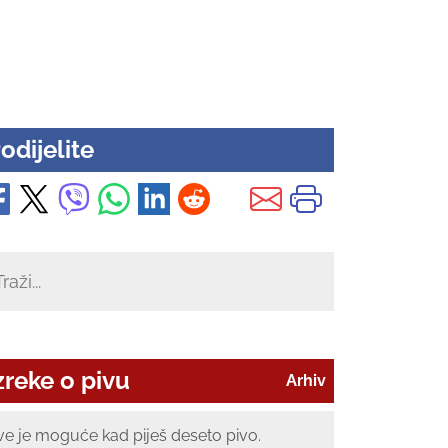
odijelite
zreke o pivu
Arhiv
ve je moguće kad piješ deseto pivo.