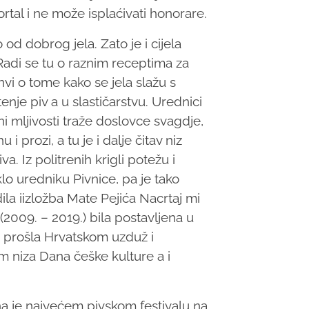
ortal i ne može isplaćivati honorare.
d dobrog jela. Zato je i cijela
Radi se tu o raznim receptima za
anvi o tome kako se jela slažu s
enje piv a u slastičarstvu. Urednici
ni mljivosti traže doslovce svagdje,
i prozi, a tu je i dalje čitav niz
a. Iz politrenih krigli potežu i
klo uredniku Pivnice, pa je tako
dila iizložba Mate Pejića Nacrtaj mi
 (2009. – 2019.) bila postavljena u
 i prošla Hrvatskom uzduž i
om niza Dana češke kulture a i
a je najvećem pivskom festivalu na