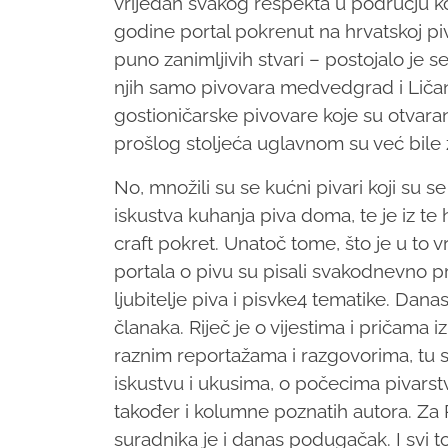
vrijedan svakog respekta u području ko
godine portal pokrenut na hrvatskoj pi
puno zanimljivih stvari – postojalo je s
njih samo pivovara medvedgrad i Liča
gostioničarske pivovare koje su otva
prošlog stoljeća uglavnom su već bile
No, množili su se kućni pivari koji su se
iskustva kuhanja piva doma, te je iz 
craft pokret. Unatoč tome, što je u to 
portala o pivu su pisali svakodnevno p
ljubitelje piva i pisvke4 tematike. Dana
članaka. Riječ je o vijestima i pričama 
raznim reportažama i razgovorima, tu s
iskustvu i ukusima, o počecima pivarstv
također i kolumne poznatih autora. Za P
suradnika je i danas podugačak. I svi t