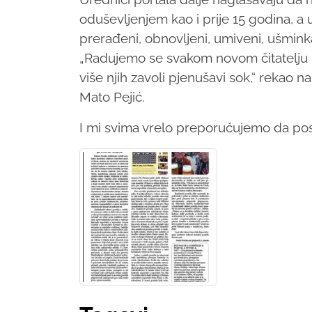
oduševljenjem kao i prije 15 godina, a
prerađeni, obnovljeni, umiveni, ušminka
„Radujemo se svakom novom čitatelju i p
više njih zavoli pjenušavi sok,“ rekao 
Mato Pejić.
I mi svima vrelo preporučujemo da posj