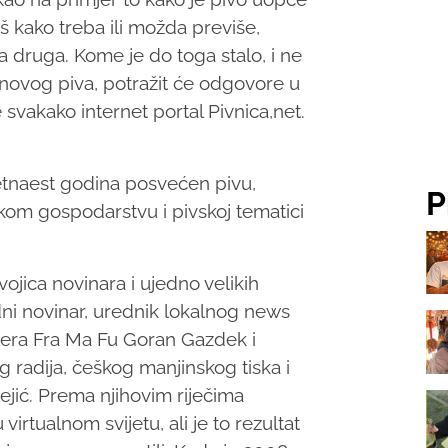
aš kako treba ili možda previše,
a druga. Kome je do toga stalo, i ne
novog piva, potražit će odgovore u
 svakako internet portal Pivnica,net.
ć petnaest godina posvećen pivu,
P
skom gospodarstvu i pivskoj tematici
vojica novinara i ujedno velikih
odni novinar, urednik lokalnog news
ortera Fra Ma Fu Goran Gazdek i
 radija, češkog manjinskog tiska i
ejić. Prema njihovim riječima
irtualnom svijetu, ali je to rezultat