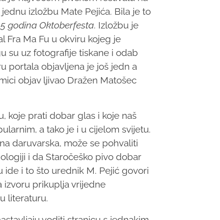
š jednu izložbu Mate Pejića. Bila je to
25 godina Oktoberfesta
. Izložbu je
val Fra Ma Fu u okviru kojeg je
u su uz fotografije tiskane i odab
u portala objavljena je još jedn a
nmici objav ljivao Dražen Matošec
, koje prati dobar glas i koje naš
larnim, a tako je i u cijelom svijetu.
 ona daruvarska, može se pohvaliti
ologiji i da Staročeško pivo dobar
 ide i to što urednik M. Pejić govori
 izvoru prikuplja vrijedne
 literaturu.
astavljaju voditi stranicu s jednakim