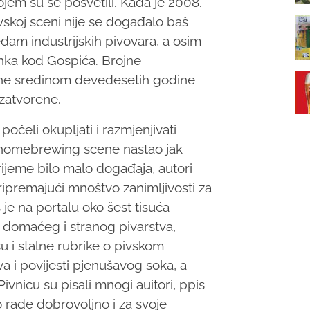
jem su se posvetili. Kada je 2008.
vskoj sceni nije se događalo baš
edam industrijskih pivovara, a osim
nka kod Gospića. Brojne
rane sredinom devedesetih godine
 zatvorene.
 počeli okupljati i razmjenjivati
te homebrewing scene nastao jak
vrijeme bilo malo događaja, autori
ripremajući mnoštvo zanimljivosti za
s je na portalu oko šest tisuća
iz domaćeg i stranog pivarstva,
u i stalne rubrike o pivskom
a i povijesti pjenušavog soka, a
ivnicu su pisali mnogi auitori, ppis
o rade dobrovoljno i za svoje