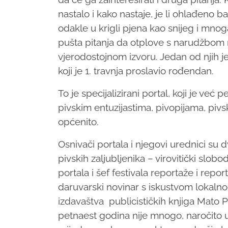
nastalo i kako nastaje, je li ohlađeno b
odakle u krigli pjena kao snijeg i mnog
pušta pitanja da otplove s narudžbom 
vjerodostojnom izvoru. Jedan od njih je
koji je 1. travnja proslavio rođendan.
To je specijalizirani portal, koji je ve
pivskim entuzijastima, pivopijama, piv
općenito.
Osnivači portala i njegovi urednici su d
pivskih zaljubljenika – virovitički slob
portala i šef festivala reportaže i rep
daruvarski novinar s iskustvom lokalnog
izdavaštva publicističkih knjiga Mato P
petnaest godina nije mnogo, naročito u v