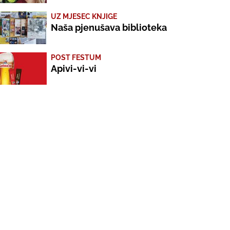
UZ MJESEC KNJIGE
Naša pjenušava biblioteka
POST FESTUM
Apivi-vi-vi