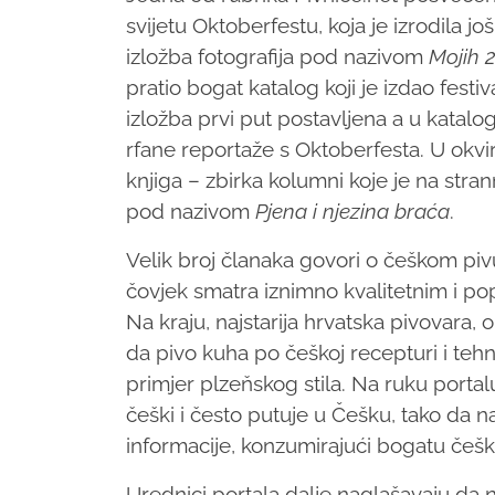
svijetu Oktoberfestu, koja je izrodila jo
izložba fotografija pod nazivom
Mojih 
pratio bogat katalog koji je izdao festi
izložba prvi put postavljena a u katalog
rfane reportaže s Oktoberfesta. U okvir
knjiga – zbirka kolumni koje je na stra
pod nazivom
Pjena i njezina braća
.
Velik broj članaka govori o češkom pivu
čovjek smatra iznimno kvalitetnim i popu
Na kraju, najstarija hrvatska pivovara,
da pivo kuha po češkoj recepturi i tehn
primjer plzeňskog stila. Na ruku portalu
češki i često putuje u Češku, tako da na
informacije, konzumirajući bogatu češku
Urednici portala dalje naglašavaju da n