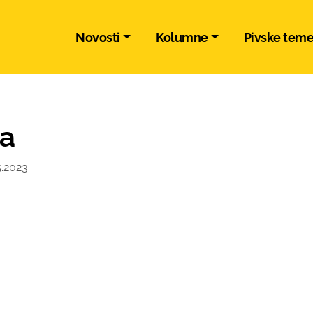
Novosti
Kolumne
Pivske tem
va
.2023.