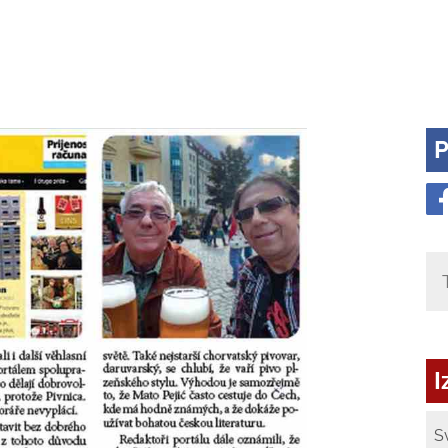
P
I
S