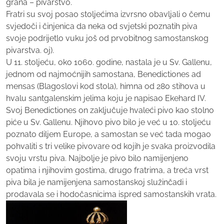
grana – pivarstvo.
Fratri su svoj posao stoljećima izvrsno obavljali o čemu
svjedoči i činjenica da neka od svjetski poznatih piva
svoje podrijetlo vuku još od prvobitnog samostanskog
pivarstva. oj).
U 11. stoljeću, oko 1060. godine, nastala je u Sv. Gallenu,
jednom od najmoćnijih samostana, Benedictiones ad
mensas (Blagoslovi kod stola), himna od 280 stihova u
hvalu santgalenskim jelima koju je napisao Ekehard IV.
Svoj Benedictiones on zaključuje hvaleći pivo kao stolno
piće u Sv. Gallenu. Njihovo pivo bilo je već u 10. stoljeću
poznato diljem Europe, a samostan se već tada mogao
pohvaliti s tri velike pivovare od kojih je svaka proizvodila
svoju vrstu piva. Najbolje je pivo bilo namijenjeno
opatima i njihovim gostima, drugo fratrima, a treća vrst
piva bila je namijenjena samostanskoj služinčadi i
prodavala se i hodočasnicima ispred samostanskih vrata.