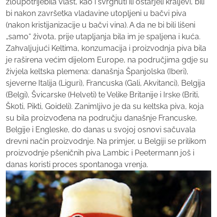
zloupotrijebila vlast, kao i svrgnuti ili ostarjeli kraljevi, bili
bi nakon završetka vladavine utopljeni u bačvi piva
(nakon kristijanizacije u bačvi vina). A da ne bi bili lišeni
„samo“ života, prije utapljanja bila im je spaljena i kuća.
Zahvaljujući Keltima, konzumacija i proizvodnja piva bila
je raširena većim dijelom Europe, na područjima gdje su
živjela keltska plemena: današnja Španjolska (Iberi),
sjeverne Italija (Liguri), Francuska (Gali, Akvitanci), Belgija
(Belgi), Švicarske (Helveti) te Velike Britanije i Irske (Briti,
Škoti, Pikti, Goideli). Zanimljivo je da su keltska piva, koja
su bila proizvođena na području današnje Francuske,
Belgije i Engleske, do danas u svojoj osnovi sačuvala
drevni način proizvodnje. Na primjer, u Belgiji se prilikom
proizvodnje pšeničnih piva Lambic i Peetermann još i
danas koristi proces spontanoga vrenja.