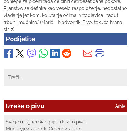
pohlepe za pićem tada će činiti četrdeset dana pokore.
Pijanstvo se definira kao veselo raspoloženje, nedostatno
vladanje jezikom, kolutanje očima, vrtoglavica, nadut
trbuh i mučnina.“ (Marić – Nadvornik: Pivo, tekuća hrana,
str. 7)
Podijelite
Izreke o pivu
Arhiv
Sve je moguće kad piješ deseto pivo.
Murphyjev zakonik, Greenov zakon