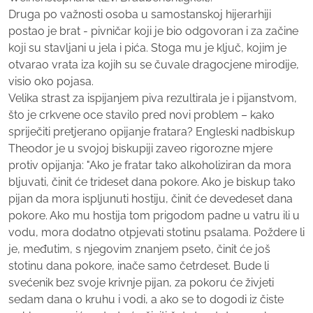
Druga po važnosti osoba u samostanskoj hijerarhiji
postao je brat - pivničar koji je bio odgovoran i za začine
koji su stavljani u jela i pića. Stoga mu je ključ, kojim je
otvarao vrata iza kojih su se čuvale dragocjene mirodije,
visio oko pojasa.
Velika strast za ispijanjem piva rezultirala je i pijanstvom,
što je crkvene oce stavilo pred novi problem – kako
spriječiti pretjerano opijanje fratara? Engleski nadbiskup
Theodor je u svojoj biskupiji zaveo rigorozne mjere
protiv opijanja: "Ako je fratar tako alkoholiziran da mora
bljuvati, činit će trideset dana pokore. Ako je biskup tako
pijan da mora ispljunuti hostiju, činit će devedeset dana
pokore. Ako mu hostija tom prigodom padne u vatru ili u
vodu, mora dodatno otpjevati stotinu psalama. Poždere li
je, međutim, s njegovim znanjem pseto, činit će još
stotinu dana pokore, inače samo četrdeset. Bude li
svećenik bez svoje krivnje pijan, za pokoru će živjeti
sedam dana o kruhu i vodi, a ako se to dogodi iz čiste