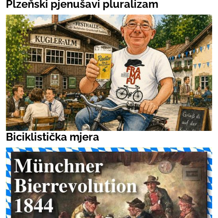
Plzeňski pjenušavi pluralizam
Biciklistička mjera