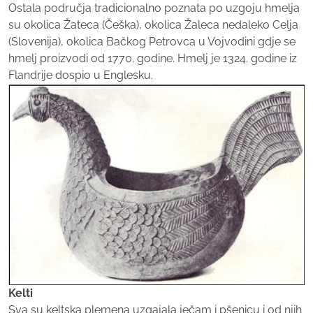
Ostala područja tradicionalno poznata po uzgoju hmelja
su okolica Žateca (Češka), okolica Žaleca nedaleko Celja
(Slovenija), okolica Bačkog Petrovca u Vojvodini gdje se
hmelj proizvodi od 1770. godine. Hmelj je 1324. godine iz
Flandrije dospio u Englesku.
Kelti
Sva su keltska plemena uzgajala ječam i pšenicu i od njih