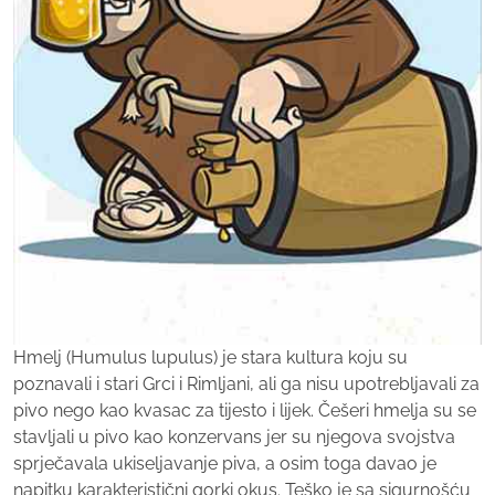
Hmelj (Humulus lupulus) je stara kultura koju su
poznavali i stari Grci i Rimljani, ali ga nisu upotrebljavali za
pivo nego kao kvasac za tijesto i lijek. Češeri hmelja su se
stavljali u pivo kao konzervans jer su njegova svojstva
sprječavala ukiseljavanje piva, a osim toga davao je
napitku karakteristični gorki okus. Teško je sa sigurnošću