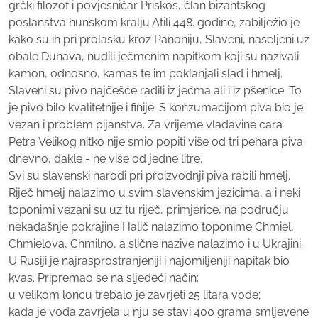
grčki filozof i povjesničar Priskos, član bizantskog
poslanstva hunskom kralju Atili 448. godine, zabilježio je
kako su ih pri prolasku kroz Panoniju, Slaveni, naseljeni uz
obale Dunava, nudili ječmenim napitkom koji su nazivali
kamon, odnosno, kamas te im poklanjali slad i hmelj.
Slaveni su pivo najčešće radili iz ječma ali i iz pšenice. To
je pivo bilo kvalitetnije i finije. S konzumacijom piva bio je
vezan i problem pijanstva. Za vrijeme vladavine cara
Petra Velikog nitko nije smio popiti više od tri pehara piva
dnevno, dakle - ne više od jedne litre.
Svi su slavenski narodi pri proizvodnji piva rabili hmelj.
Riječ hmelj nalazimo u svim slavenskim jezicima, a i neki
toponimi vezani su uz tu riječ, primjerice, na području
nekadašnje pokrajine Halič nalazimo toponime Chmiel,
Chmielova, Chmilno, a slične nazive nalazimo i u Ukrajini.
U Rusiji je najrasprostranjeniji i najomiljeniji napitak bio
kvas. Pripremao se na sljedeći način:
u velikom loncu trebalo je zavrjeti 25 litara vode;
kada je voda zavrjela u nju se stavi 400 grama smljevene