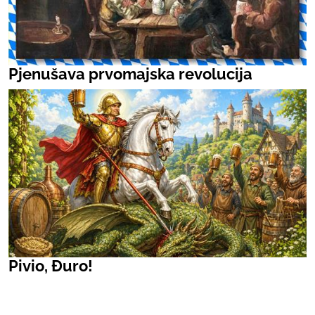
Pjenušava prvomajska revolucija
Pivio, Đuro!