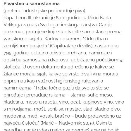
Pivarstvo u samostanima
(preteče industrijske proizvodnje piva)
Papa Leon III. okrunio je 800. godine u Rimu Karla
Velikoga za cara Svetoga rimskoga carstva. Car je
pokrenuo promjene koje su otvorile samostane prema
vanjskome svijetu. Karlov dokument "Odredba o
zemljišnom posjedu" (Capitualare di villis), nastao oko
795. godine, detaljno opisuje prehranu, namirnice i
opskrbu samostana i dvorova, uobičajenu početkom 9.
stoljeća. U ovom dokumentu određeno je kakve se
žitarice moraju sijati, kakve se vrste piva i vina moraju
pripremati kao i važnost higijenskog rukovanja
namirnicama: "Treba točno paziti da sve to što se
priređuje i prerađuje rukama – slanina, suho meso,
hladetina, meso u rasolu, vino, ocat, kupinovo vino, vino
s mirodijama, mošt, senf, sir, maslac, slad, sladno pivo,
medovina, med, vosak, brašno – bude proizvedeno uz
najveću čistoću." (Marić – Nadvornik: str. 5). Osim te
naredbe, car je izdao i nalog za premještanje najboljih