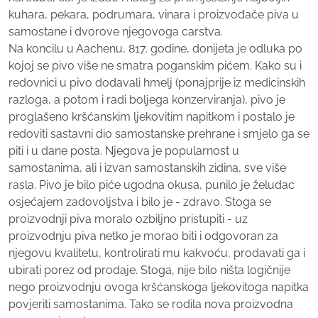
kuhara, pekara, podrumara, vinara i proizvođače piva u
samostane i dvorove njegovoga carstva.
Na koncilu u Aachenu, 817. godine, donijeta je odluka po
kojoj se pivo više ne smatra poganskim pićem. Kako su i
redovnici u pivo dodavali hmelj (ponajprije iz medicinskih
razloga, a potom i radi boljega konzerviranja), pivo je
proglašeno kršćanskim ljekovitim napitkom i postalo je
redoviti sastavni dio samostanske prehrane i smjelo ga se
piti i u dane posta. Njegova je popularnost u
samostanima, ali i izvan samostanskih zidina, sve više
rasla. Pivo je bilo piće ugodna okusa, punilo je želudac
osjećajem zadovoljstva i bilo je - zdravo. Stoga se
proizvodnji piva moralo ozbiljno pristupiti - uz
proizvodnju piva netko je morao biti i odgovoran za
njegovu kvalitetu, kontrolirati mu kakvoću, prodavati ga i
ubirati porez od prodaje. Stoga, nije bilo ništa logičnije
nego proizvodnju ovoga kršćanskoga ljekovitoga napitka
povjeriti samostanima. Tako se rodila nova proizvodna