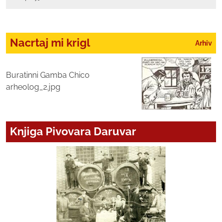
Nacrtaj mi krigl
Arhiv
Buratinni Gamba Chico
arheolog_2.jpg
Knjiga Pivovara Daruvar