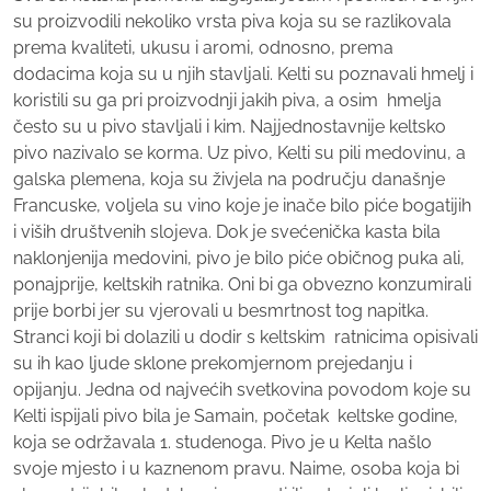
su proizvodili nekoliko vrsta piva koja su se razlikovala
prema kvaliteti, ukusu i aromi, odnosno, prema
dodacima koja su u njih stavljali. Kelti su poznavali hmelj i
koristili su ga pri proizvodnji jakih piva, a osim hmelja
često su u pivo stavljali i kim. Najjednostavnije keltsko
pivo nazivalo se korma. Uz pivo, Kelti su pili medovinu, a
galska plemena, koja su živjela na području današnje
Francuske, voljela su vino koje je inače bilo piće bogatijih
i viših društvenih slojeva. Dok je svećenička kasta bila
naklonjenija medovini, pivo je bilo piće običnog puka ali,
ponajprije, keltskih ratnika. Oni bi ga obvezno konzumirali
prije borbi jer su vjerovali u besmrtnost tog napitka.
Stranci koji bi dolazili u dodir s keltskim ratnicima opisivali
su ih kao ljude sklone prekomjernom prejedanju i
opijanju. Jedna od najvećih svetkovina povodom koje su
Kelti ispijali pivo bila je Samain, početak keltske godine,
koja se održavala 1. studenoga. Pivo je u Kelta našlo
svoje mjesto i u kaznenom pravu. Naime, osoba koja bi