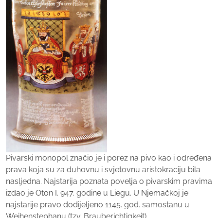
Pivarski monopol značio je i porez na pivo kao i određena
prava koja su za duhovnu i svjetovnu aristokraciju bila
nasljedna. Najstarija poznata povelja o pivarskim pravima
izdao je Oton I. 947. godine u Liegu. U Njemačkoj je
najstarije pravo dodijeljeno 1145. god. samostanu u
Weihenstephanu (tzv. Brauberichtigkeit).