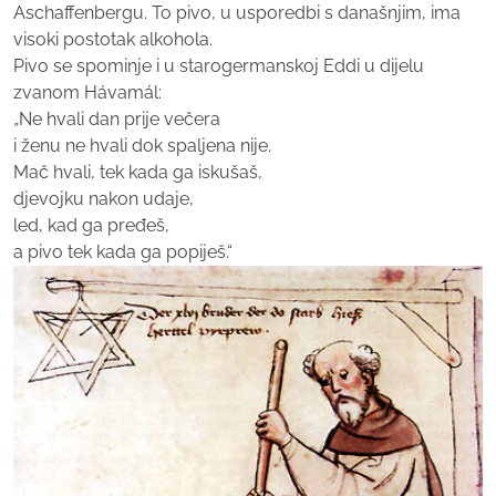
Aschaffenbergu. To pivo, u usporedbi s današnjim, ima
visoki postotak alkohola.
Pivo se spominje i u starogermanskoj Eddi u dijelu
zvanom Hávamál:
„Ne hvali dan prije večera
i ženu ne hvali dok spaljena nije.
Mač hvali, tek kada ga iskušaš,
djevojku nakon udaje,
led, kad ga pređeš,
a pivo tek kada ga popiješ.“