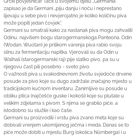
Grčki povjesničar Tacit u svojemu djelu „Germania“
zapisao je da Germani „piju danju i noću i neprestano
lijevaju u sebe pivo i nevjerojatno je koliko količinu piva
može popiti jedan čovjek.“.
Germani su smatrali kako za nastanak piva mogu zahvaliti
Odinu, najvišem bogu starogermanskoga Panteona. Odin
(Wodan, Wuotan) je prilikom varenja piva rabio svoju
slinu za fermentaciju napitka. Vjerovali su da Odin u
Walhali (starogermanski raj) pije slatko pivo, pa su u
njegovu čast pili posebno - sveto pivo.
O važnosti piva u svakodnevnom životu svjedoče drvene
posude za pivo koje su dugo zadržale značajno mjesto u
tradicijskom kućnom inventaru. Zanimljive su posude u
obliku ptica (najčešće guske i kokoši) koje su plutale u
velikim zdjelama s pivom. S njima se grabilo piće, a
istodobno su služile i kao čaše.
Germani su proizvodili i vrstu piva zvano meta koje su
dobivali vrenjem ukomljenog ječma i meda. Danas se to
piće može dobiti u mjestu Burg (okolica Nürnberga) i u