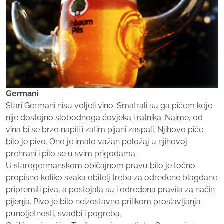
Germani
Stari Germani nisu voljeli vino. Smatrali su ga pićem koje
nije dostojno slobodnoga čovjeka i ratnika. Naime, od
vina bi se brzo napili i zatim pijani zaspali. Njihovo piće
bilo je pivo. Ono je imalo važan položaj u njihovoj
prehrani i pilo se u svim prigodama.
U starogermanskom običajnom pravu bilo je točno
propisno koliko svaka obitelj treba za određene blagdane
pripremiti piva, a postojala su i određena pravila za način
pijenja. Pivo je bilo neizostavno prilikom proslavljanja
punoljetnosti, svadbi i pogreba.