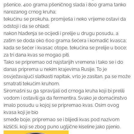
pšenice, 400 grama pšeničnog slada i 800 grama tanko
narezanog crnog kruha;
tekućinu se prokuha, promiješa i neko vrijeme ostavi da
odstoji i da se ohladi;
nakon hlađenja se ocijedi i prelije u drugu posudu, a
zatim se doda oko 600 grama šećera i komadić kvasca;
kada se šećer i kvasac otope, tekućina se prelije u boce;
za tri dana kvas se mogao piti.
Tako se pripremao od najstarijih vremena i tako se i do
danas priprema u nekim krajevima Rusije. To je
osvježavajući slatkasti napitak, vrlo je zasitan, pa se može
smatrati tekućim kruhom.
Siromašni su ga spravljali od crnoga kruha koji bi prelili
vodom i ostavili ga da fermentira. Svako je domaćinstvo
imalo posudu u kojoj se pripremao kvas. Osim ovog
kvasa koji je bio
smeđe boje, pripremao se i blijedi kvas pod nazivom
kizličši, koji se zbog puno ugljične kiseline jako pjenio.