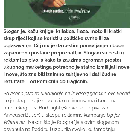
Slogan je, kažu knjige, krilatica, fraza, moto ili kratki
skup riječi koji se koristi u političke svrhe ili za
oglašavanje. Cilj mu je da čestim ponavljanjem bude
zapamćen i postane prepoznatljiv. Slogani su česti u
reklami za pivo, a kako ta zauzima ogroman prostor
ukupnog marketinga potrebno je stalno izmišljati nove
i nove, što zna biti iznimno zahtjevno i dati čudne
rezultate – od komičnih do tragičnih.
Savršeno pivo za uklanjanje ne iz vašeg rječnika ove večeri
.
To je slogan koji se pojavio na limenkama i bocama
američkog piva Bud Light (Budweiser iz pivovare
Anheuser.Busch) u sklopu reklamne kampanje
Up for
Whatever
. Nakon što je fotografija s ovim sloganom
osvanula na Redditu i uzbunila svekoliku tamošnju