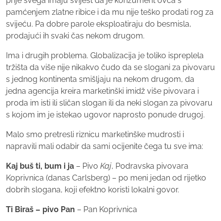
prije svega imaju svijest da je konzument ovca s
pamćenjem zlatne ribice i da mu nije teško prodati rog za
svijeću. Pa dobre parole eksploatiraju do besmisla,
prodajući ih svaki čas nekom drugom.
Ima i drugih problema. Globalizacija je toliko ispreplela
tržišta da više nije nikakvo čudo da se slogani za pivovaru
s jednog kontinenta smišljaju na nekom drugom, da
jedna agencija kreira marketinški imidž više pivovara i
proda im isti ili sličan slogan ili da neki slogan za pivovaru
s kojom im je istekao ugovor naprosto ponude drugoj.
Malo smo pretresli riznicu marketinške mudrosti i
napravili mali odabir da sami ocijenite čega tu sve ima:
Kaj buš ti, bum i ja
– Pivo
Kaj
, Podravska pivovara
Koprivnica (danas Carlsberg) – po meni jedan od rijetko
dobrih slogana, koji efektno koristi lokalni govor.
Ti Biraš – pivo Pan
– Pan Koprivnica