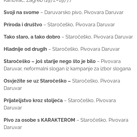
Karlovac, Zagreb (1971.–1977.)
Svoji na svome
– Daruvarsko pivo, Pivovara Daruvar
Priroda i društvo
– Staročeško, Pivovara Daruvar
Tako staro, a tako dobro
– Staročeško, Pivovara Daruvar
Hladnije od drugih
– Staročeško, Pivovara Daruvar
Staročeško – još starije nego što je bilo
– Pivovara
Daruvar, neformalni slogan iz kampanje za izbor slogana
Osvježite se uz Staročeško –
Staročeško, Pivovara
Daruvar
Prijateljstvo kroz stoljeća
– Staročeško, Pivovara
Daruvar
Pivo za osobe s KARAKTEROM
– Staročeško, Pivovara
Daruvar