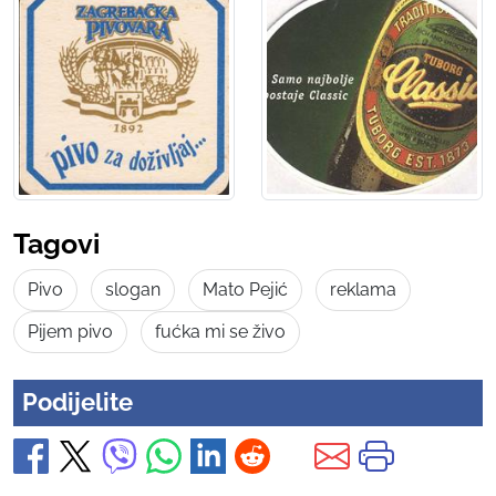
Tagovi
Pivo
slogan
Mato Pejić
reklama
Pijem pivo
fućka mi se živo
Podijelite