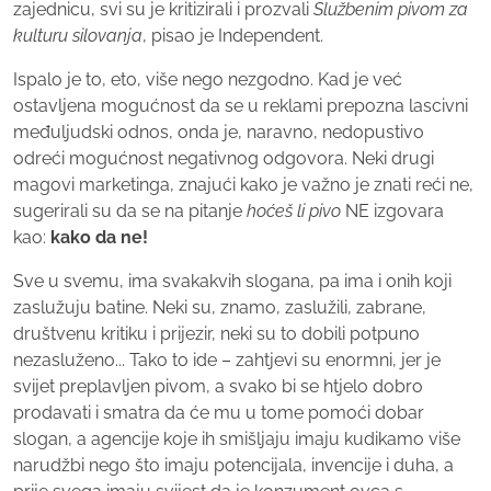
zajednicu, svi su je kritizirali i prozvali
Službenim pivom za
kulturu silovanja
, pisao je Independent.
Ispalo je to, eto, više nego nezgodno. Kad je već
ostavljena mogućnost da se u reklami prepozna lascivni
međuljudski odnos, onda je, naravno, nedopustivo
odreći mogućnost negativnog odgovora. Neki drugi
magovi marketinga, znajući kako je važno je znati reći ne,
sugerirali su da se na pitanje
hoćeš li pivo
NE izgovara
kao:
kako da ne!
Sve u svemu, ima svakakvih slogana, pa ima i onih koji
zaslužuju batine. Neki su, znamo, zaslužili, zabrane,
društvenu kritiku i prijezir, neki su to dobili potpuno
nezasluženo... Tako to ide – zahtjevi su enormni, jer je
svijet preplavljen pivom, a svako bi se htjelo dobro
prodavati i smatra da će mu u tome pomoći dobar
slogan, a agencije koje ih smišljaju imaju kudikamo više
narudžbi nego što imaju potencijala, invencije i duha, a