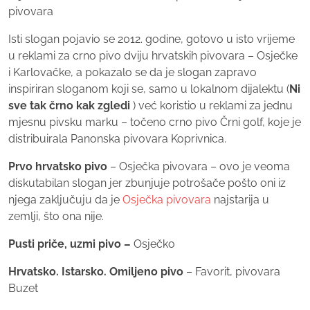
pivovara
Isti slogan pojavio se 2012. godine, gotovo u isto vrijeme
u reklami za crno pivo dviju hrvatskih pivovara – Osječke
i Karlovačke, a pokazalo se da je slogan zapravo
inspiriran sloganom koji se, samo u lokalnom dijalektu (
Ni
sve tak črno kak zgledi
) već koristio u reklami za jednu
mjesnu pivsku marku – točeno crno pivo Črni golf, koje je
distribuirala Panonska pivovara Koprivnica.
Prvo hrvatsko pivo
– Osječka pivovara – ovo je veoma
diskutabilan slogan jer zbunjuje potrošače pošto oni iz
njega zaključuju da je
Osječka pivovara
najstarija u
zemlji, što ona nije.
Pusti priče, uzmi pivo –
Osječko
Hrvatsko. Istarsko. Omiljeno pivo
– Favorit, pivovara
Buzet