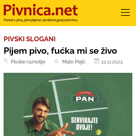
PIVSKI SLOGANI
Pijem pivo, fućka mi se živo
Pivske raznolije
Mato Pejić
12.11.2023.