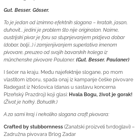
Gut. Besser. Gösser.
To je jedan od iznimno efektnih slogana – kratak, jasan,
duhovit... jedini je problem što nije originalan. Naime,
austrijski pivar je foru sa stupnjevanjem pridjeva dobar
(dobar, bolji...) i zamjenjivanjem superlativa imenom
pivovare, preuzeo od svojih bavarskih kolega iz
münchenske pivovare Paulaner.
(Gut. Besser. Paulaner)
I šećer na kraju. Među najefektnije slogane, po mom
vlastitom izboru, spada onaj iz kampanje češke pivovare
Radegast iz Nošovica (danas u sastavu koncerna
Plzeňský Prazdroj) koji glasi:
Hvala Bogu, život je gorak!
(
Život je hořký
.
Bohudík.)
A za sami kraj i nekoliko slogana craft pivovara:
Crafted by stubbornness
(Zanatski proizveli tvrdoglavi) –
Zadružna pivovara Brlog Zadar