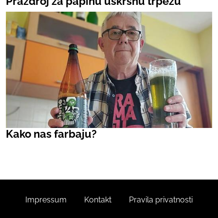
Prazdroj za papinu uskrsnu trpezu
Kako nas farbaju?
Impressum
Kontakt
Pravila privatnosti