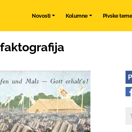
Novosti
Kolumne
Pivske tem
faktografija
P