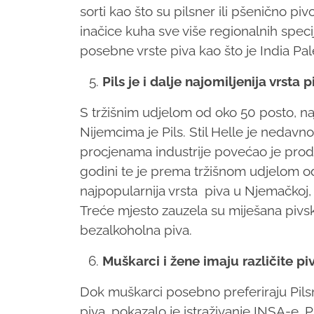
sorti kao što su pilsner ili pšenično p
inačice kuha sve više regionalnih specija
posebne vrste piva kao što je India Pal
Pils je i dalje najomiljenija vrsta p
S tržišnim udjelom od oko 50 posto, na
Nijemcima je Pils. Stil Helle je nedavno
procjenama industrije povećao je prod
godini te je prema tržišnom udjelom o
najpopularnija vrsta piva u Njemačkoj,
Treće mjesto zauzela su miješana pivsk
bezalkoholna piva.
Muškarci i žene imaju različite p
Dok muškarci posebno preferiraju Pilsn
piva, pokazalo je istraživanje INSA-e.
Pi