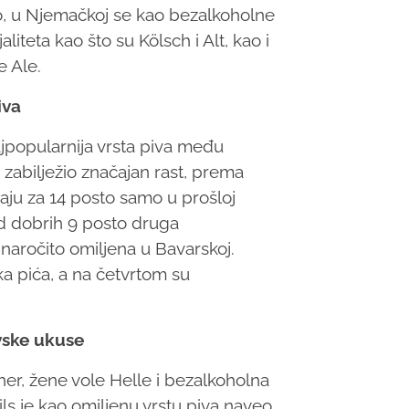
ivo, u Njemačkoj se kao bezalkoholne
liteta kao što su Kölsch i Alt, kao i
e Ale.
iva
jpopularnija vrsta piva među
 zabilježio značajan rast, prema
aju za 14 posto samo u prošloj
d dobrih 9 posto druga
 naročito omiljena u Bavarskoj.
a pića, a na četvrtom su
ivske ukuse
er, žene vole Helle i bezalkoholna
ls je kao omiljenu vrstu piva naveo