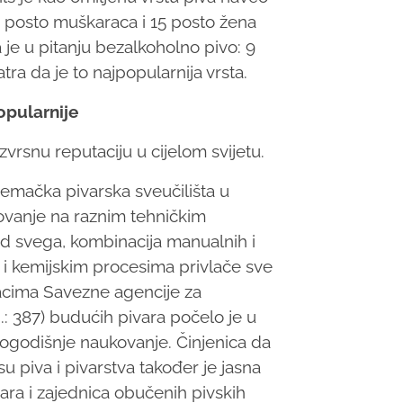
 posto muškaraca i 15 posto žena
 je u pitanju bezalkoholno pivo: 9
ra da je to najpopularnija vrsta.
opularnije
vrsnu reputaciju u cijelom svijetu.
njemačka pivarska sveučilišta u
kovanje na raznim tehničkim
d svega, kombinacija manualnih i
m i kemijskim procesima privlače sve
acima Savezne agencije za
.: 387) budućih pivara počelo je u
rogodišnje naukovanje.
Činjenica da
 piva i pivarstva također je jasna
ivara i zajednica obučenih pivskih