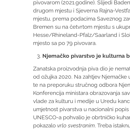
pivovarom (2021.godine).
Slijedi Bade
drugom mjestu i Sjeverna Rajna-Vestfa
mjestu, prema podacima Saveznog zavo
Bremen su na četvrtom mjestu s ukupn
Hesse/Rhineland-Pfalz/Saarland i Slo
mjesto sa po 79 pivovara.
Njemačko pivarstvo je kulturna b
Zanatska proizvodnja piva dio je nema
od ožujka 2020. Na zahtjev Njemačke u
te na preporuku stručnog odbora Nje
Konferencija ministara obrazovanja sa
vlade za kulturu i medije u Uredu kance
umjetnost pivarstva u nacionalni popis
UNESCO-a pohvalio je obrtničko kuhanj
pokazalo
vrlo svestranim
. Treba istakn