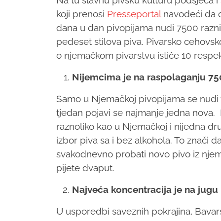
Na tu slavnu pivsku kulturu podsjeća i
koji prenosi
Presseportal
navodeći da o
dana u dan pivopijama nudi 7500 razni
pedeset stilova piva. Pivarsko cehovsk
o njemačkom pivarstvu ističe 10 respekt
Nijemcima je na raspolaganju 750
Samo u Njemačkoj pivopijama se nudi v
tjedan pojavi se najmanje jedna nova. N
raznoliko kao u Njemačkoj i nijedna dr
izbor piva sa i bez alkohola. To znači 
svakodnevno probati novo pivo iz njem
pijete dvaput.
Najveća koncentracija je na jugu
U usporedbi saveznih pokrajina, Bavar