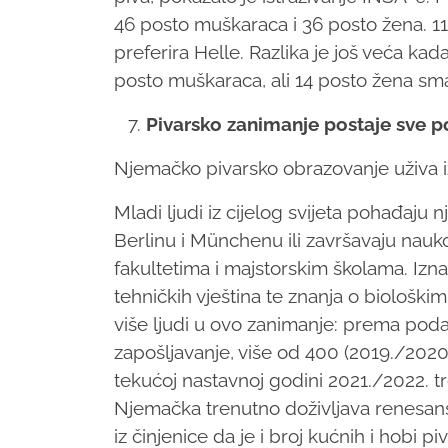
46 posto muškaraca i 36 posto žena.
11
preferira Helle.
Razlika je još veća kada
posto muškaraca, ali 14 posto žena smat
Pivarsko zanimanje postaje sve p
Njemačko pivarsko obrazovanje uživa iz
Mladi ljudi iz cijelog svijeta pohađaju 
Berlinu i Münchenu ili završavaju nau
fakultetima i majstorskim školama.
Izna
tehničkih vještina te znanja o biološki
više ljudi u ovo zanimanje: prema pod
zapošljavanje, više od 400 (2019./2020
tekućoj nastavnoj godini 2021./2022. t
Njemačka trenutno doživljava renesansu
iz činjenice da je i broj kućnih i hobi p