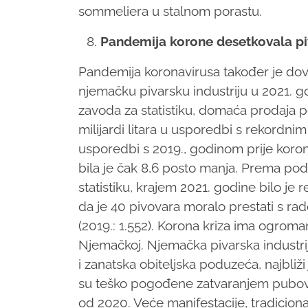
sommeliera u stalnom porastu.
Pandemija korone desetkovala p
Pandemija koronavirusa također je do
njemačku pivarsku industriju u 2021.
zavoda za statistiku, domaća prodaja p
milijardi litara u usporedbi s rekord
usporedbi s 2019., godinom prije koro
bila je čak 8,6 posto manja. Prema p
statistiku, krajem 2021. godine bilo je r
da je 40 pivovara moralo prestati s 
(2019.: 1.552). Korona kriza ima ogroma
Njemačkoj. Njemačka pivarska industrija
i zanatska obiteljska poduzeća, najbliži
su teško pogođene zatvaranjem pubova,
od 2020. Veće manifestacije, tradicion