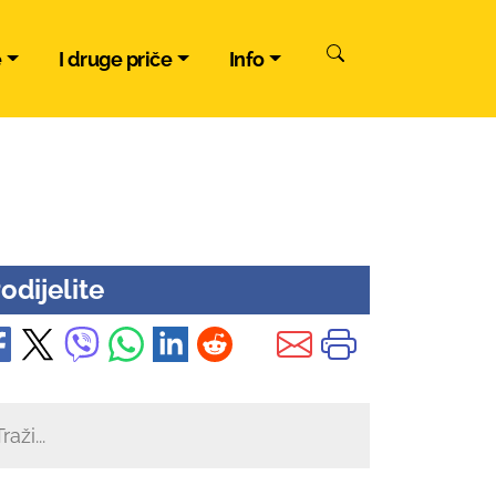
e
I druge priče
Info
odijelite