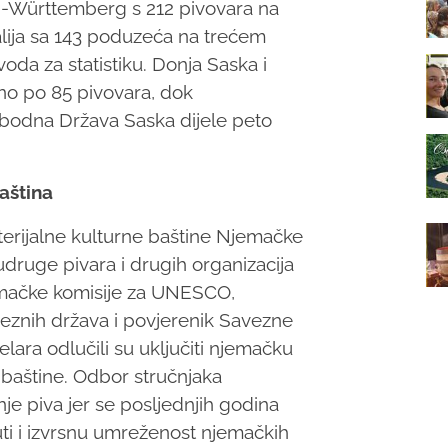
n-Württemberg s 212 pivovara na
lija sa 143 poduzeća na trećem
da za statistiku.
Donja Saska i
o po 85 pivovara, dok
bodna Država Saska dijele peto
aština
terijalne kulturne baštine Njemačke
druge pivara i drugih organizacija
mačke komisije za UNESCO,
veznih država i povjerenik Savezne
lara odlučili su uključiti njemačku
 baštine. Odbor stručnjaka
e piva jer se posljednjih godina
uti i izvrsnu umreženost njemačkih