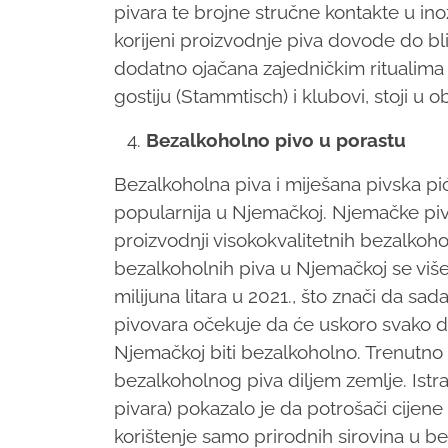
pivara te brojne stručne kontakte u in
korijeni proizvodnje piva dovode do bl
dodatno ojačana zajedničkim ritualima ka
gostiju (Stammtisch) i klubovi, stoji u 
Bezalkoholno pivo u porastu
Bezalkoholna piva i miješana pivska pi
popularnija u Njemačkoj. Njemačke piv
proizvodnji visokokvalitetnih bezalkoh
bezalkoholnih piva u Njemačkoj se viš
milijuna litara u 2021., što znači da sa
pivovara očekuje da će uskoro svako 
Njemačkoj biti bezalkoholno. Trenutno p
bezalkoholnog piva diljem zemlje. Ist
pivara) pokazalo je da potrošači cijene
korištenje samo prirodnih sirovina u b