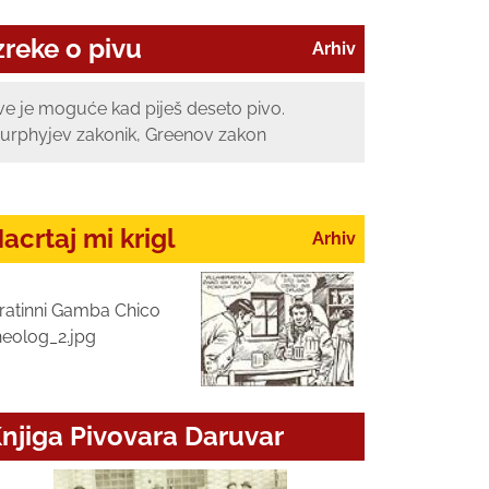
zreke o pivu
Arhiv
ve je moguće kad piješ deseto pivo.
urphyjev zakonik, Greenov zakon
acrtaj mi krigl
Arhiv
ratinni Gamba Chico
heolog_2.jpg
njiga Pivovara Daruvar