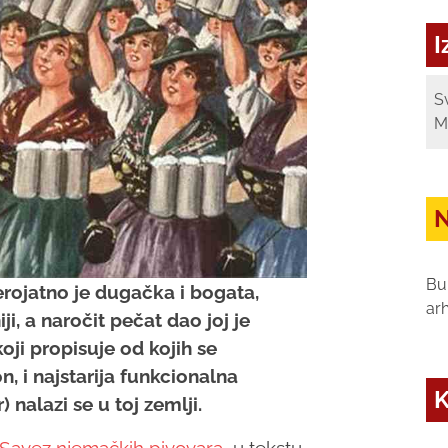
I
S
M
N
Bu
erojatno je dugačka i bogata,
ar
ji, a naročit pečat dao joj je
koji propisuje od kojih se
, i najstarija funkcionalna
K
nalazi se u toj zemlji.