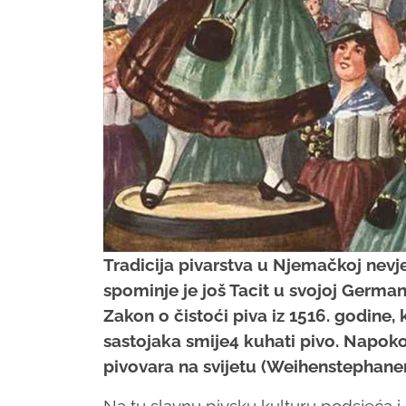
Tradicija pivarstva u Njemačkoj nevj
spominje je još Tacit u svojoj Germani
Zakon o čistoći piva iz 1516. godine, 
sastojaka smije4 kuhati pivo. Napokon
pivovara na svijetu (Weihenstephaner) 