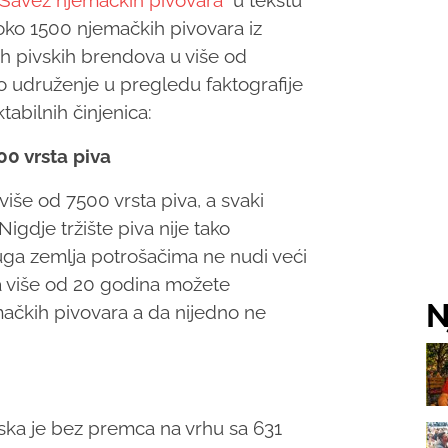
Savez njemačkih pivovara
u tekstu
ko 1500 njemačkih pivovara iz
h pivskih brendova u više od
o udruženje u pregledu faktografije
abilnih činjenica:
0 vrsta piva
iše od 7500 vrsta piva, a svaki
igdje tržište piva nije tako
uga zemlja potrošačima ne nudi veći
da više od 20 godina možete
N
ačkih pivovara a da nijedno ne
ska je bez premca na vrhu sa 631