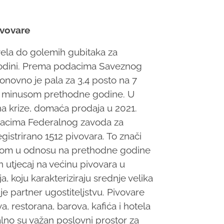
ivovare
vela do golemih gubitaka za
 godini. Prema podacima Saveznog
onovno je pala za 3,4 posto na 7
nim minusom prethodne godine. U
na krize, domaća prodaja u 2021.
odacima Federalnog zavoda za
egistrirano 1512 pivovara. To znači
radom u odnosu na prethodne godine
n utjecaj na većinu pivovara u
, koju karakteriziraju srednje velika
 je partner ugostiteljstvu. Pivovare
 restorana, barova, kafića i hotela
alno su važan poslovni prostor za