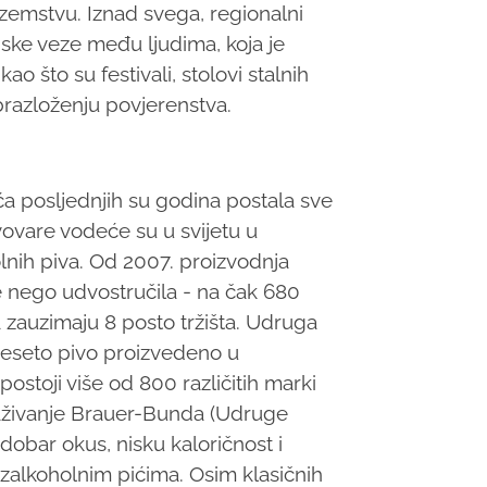
ozemstvu. Iznad svega, regionalni
iske veze među ljudima, koja je
o što su festivali, stolovi stalnih
obrazloženju povjerenstva.
ća posljednjih su godina postala sve
ovare vodeće su u svijetu u
olnih piva. Od 2007. proizvodnja
e nego udvostručila - na čak 680
da zauzimaju 8 posto tržišta. Udruga
deseto pivo proizvedeno u
ostoji više od 800 različitih marki
raživanje Brauer-Bunda (Udruge
 dobar okus, nisku kaloričnost i
ezalkoholnim pićima. Osim klasičnih