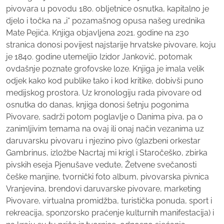
pivovara u povodu 180. obljetnice osnutka, kapitalno je
djelo i točka na „i“ pozamašnog opusa našeg urednika
Mate Pejića. Knjiga objavljena 2021. godine na 230
stranica donosi povijest najstarije hrvatske pivovare, koju
je 1840. godine utemeljio Izidor Janković, potomak
ovdašnje poznate grofovske loze. Knjiga je imala velik
odjek kako kod publike tako i kod kritike, dobivši puno
medijskog prostora. Uz kronologiju rada pivovare od
osnutka do danas, knjiga donosi šetnju pogonima
Pivovare, sadrži potom poglavlje o Danima piva, pa o
zanimljivim temama na ovaj ili onaj način vezanima uz
daruvarsku pivovaru i njezino pivo (glazbeni orkestar
Gambrinus, izložbe Nacrtaj mi krigl i Staročeško, zbirka
pivskih eseja Pjenušave vedute, Žetvene svečanosti
češke manjine, tvornički foto album, pivovarska pivnica
Vranjevina, brendovi daruvarske pivovare, marketing
Pivovare, virtualna promidžba, turistička ponuda, sport i
rekreacija, sponzorsko praćenje kulturnih manifestacija) i