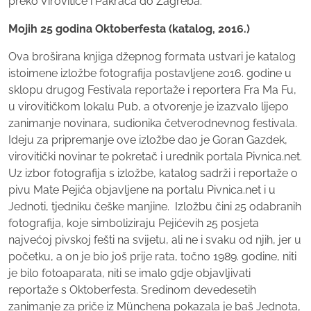
preko Virovitice i Pakraca do Zagreba.
Mojih 25 godina Oktoberfesta (katalog, 2016.)
Ova broširana knjiga džepnog formata ustvari je katalog
istoimene izložbe fotografija postavljene 2016. godine u
sklopu drugog Festivala reportaže i reportera Fra Ma Fu,
u virovitičkom lokalu Pub, a otvorenje je izazvalo lijepo
zanimanje novinara, sudionika četverodnevnog festivala.
Ideju za pripremanje ove izložbe dao je Goran Gazdek,
virovitički novinar te pokretač i urednik portala Pivnica.net.
Uz izbor fotografija s izložbe, katalog sadrži i reportaže o
pivu Mate Pejića objavljene na portalu Pivnica.net i u
Jednoti, tjedniku češke manjine. Izložbu čini 25 odabranih
fotografija, koje simboliziraju Pejićevih 25 posjeta
najvećoj pivskoj fešti na svijetu, ali ne i svaku od njih, jer u
početku, a on je bio još prije rata, točno 1989. godine, niti
je bilo fotoaparata, niti se imalo gdje objavljivati
reportaže s Oktoberfesta. Sredinom devedesetih
zanimanje za priče iz Münchena pokazala je baš Jednota,