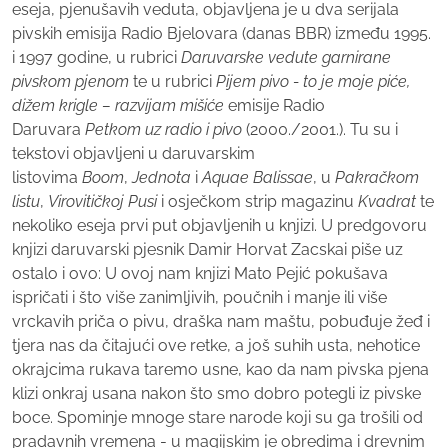
eseja, pjenušavih veduta, objavljena je u dva serijala
pivskih emisija Radio Bjelovara (danas BBR) između 1995.
i 1997 godine, u rubrici
Daruvarske vedute garnirane
pivskom pjenom
te u rubrici
Pijem pivo - to je moje piće,
dižem krigle – razvijam mišiće
emisije Radio
Daruvara
Petkom uz radio i pivo
(2000./2001.). Tu su i
tekstovi objavljeni u daruvarskim
listovima
Boom
,
Jednota
i
Aquae Balissae
, u
Pakračkom
listu
,
Virovitičkoj Pusi
i osječkom strip magazinu
Kvadrat
te
nekoliko eseja prvi put objavljenih u knjizi. U predgovoru
knjizi daruvarski pjesnik Damir Horvat Zacskai piše uz
ostalo i ovo: U ovoj nam knjizi Mato Pejić pokušava
ispričati i što više zanimljivih, poučnih i manje ili više
vrckavih priča o pivu, draška nam maštu, pobuđuje žeđ i
tjera nas da čitajući ove retke, a još suhih usta, nehotice
okrajcima rukava taremo usne, kao da nam pivska pjena
klizi onkraj usana nakon što smo dobro potegli iz pivske
boce. Spominje mnoge stare narode koji su ga trošili od
pradavnih vremena - u magijskim je obredima i drevnim