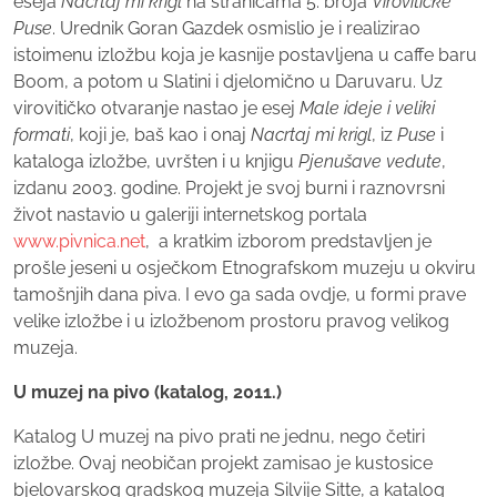
eseja
Nacrtaj mi krigl
na stranicama 5. broja
Virovitičke
Puse
. Urednik Goran Gazdek osmislio je i realizirao
istoimenu izložbu koja je kasnije postavljena u caffe baru
Boom, a potom u Slatini i djelomično u Daruvaru. Uz
virovitičko otvaranje nastao je esej
Male ideje i veliki
formati
, koji je, baš kao i onaj
Nacrtaj mi krigl
, iz
Puse
i
kataloga izložbe, uvršten i u knjigu
Pjenušave vedute
,
izdanu 2003. godine. Projekt je svoj burni i raznovrsni
život nastavio u galeriji internetskog portala
www.pivnica.net
, a kratkim izborom predstavljen je
prošle jeseni u osječkom Etnografskom muzeju u okviru
tamošnjih dana piva. I evo ga sada ovdje, u formi prave
velike izložbe i u izložbenom prostoru pravog velikog
muzeja.
U muzej na pivo (katalog, 2011.)
Katalog U muzej na pivo prati ne jednu, nego četiri
izložbe. Ovaj neobičan projekt zamisao je kustosice
bjelovarskog gradskog muzeja Silvije Sitte, a katalog