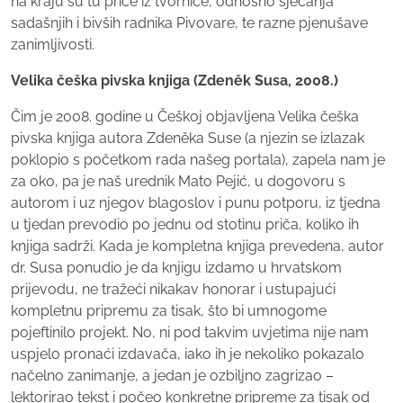
na kraju su tu priče iz tvornice, odnosno sjećanja
sadašnjih i bivših radnika Pivovare, te razne pjenušave
zanimljivosti.
Velika češka pivska knjiga (Zden
ěk Susa, 2008.)
Čim je 2008. godine u Češkoj objavljena Velika češka
pivska knjiga autora Zdeněka Suse (a njezin se izlazak
poklopio s početkom rada našeg portala), zapela nam je
za oko, pa je naš urednik Mato Pejić, u dogovoru s
autorom i uz njegov blagoslov i punu potporu, iz tjedna
u tjedan prevodio po jednu od stotinu priča, koliko ih
knjiga sadrži. Kada je kompletna knjiga prevedena, autor
dr. Susa ponudio je da knjigu izdamo u hrvatskom
prijevodu, ne tražeći nikakav honorar i ustupajući
kompletnu pripremu za tisak, što bi umnogome
pojeftinilo projekt. No, ni pod takvim uvjetima nije nam
uspjelo pronaći izdavača, iako ih je nekoliko pokazalo
načelno zanimanje, a jedan je ozbiljno zagrizao –
lektorirao tekst i počeo konkretne pripreme za tisak od