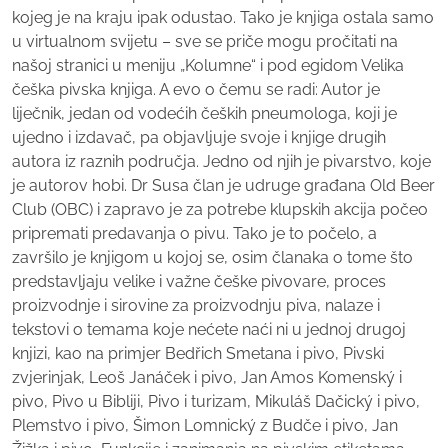
kojeg je na kraju ipak odustao. Tako je knjiga ostala samo
u virtualnom svijetu – sve se priče mogu pročitati na
našoj stranici u meniju „Kolumne“ i pod egidom Velika
češka pivska knjiga. A evo o čemu se radi: Autor je
liječnik, jedan od vodećih čeških pneumologa, koji je
ujedno i izdavač, pa objavljuje svoje i knjige drugih
autora iz raznih područja. Jedno od njih je pivarstvo, koje
je autorov hobi. Dr Susa član je udruge građana Old Beer
Club (OBC) i zapravo je za potrebe klupskih akcija počeo
pripremati predavanja o pivu. Tako je to počelo, a
završilo je knjigom u kojoj se, osim članaka o tome što
predstavljaju velike i važne češke pivovare, proces
proizvodnje i sirovine za proizvodnju piva, nalaze i
tekstovi o temama koje nećete naći ni u jednoj drugoj
knjizi, kao na primjer Bedřich Smetana i pivo, Pivski
zvjerinjak, Leoš Janáček i pivo, Jan Amos Komenský i
pivo, Pivo u Bibliji, Pivo i turizam, Mikuláš Dačický i pivo,
Plemstvo i pivo, Šimon Lomnický z Budče i pivo, Jan