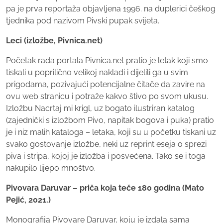
pa je prva reportaža objavljena 1996. na duplerici češkog
tjednika pod nazivom Pivski pupak svijeta.
Leci (izložbe, Pivnica.net)
Početak rada portala Pivnica.net pratio je letak koji smo
tiskali u poprilično velikoj nakladi i dijelili ga u svim
prigodama, pozivajući potencijalne čitače da zavire na
ovu web stranicu i potraže kakvo štivo po svom ukusu.
Izložbu Nacrtaj mi krigl, uz bogato ilustriran katalog
(zajednički s izložbom Pivo, napitak bogova i puka) pratio
je i niz malih kataloga – letaka, koji su u početku tiskani uz
svako gostovanje izložbe, neki uz reprint eseja o sprezi
piva i stripa, kojoj je izložba i posvećena. Tako se i toga
nakupilo lijepo mnoštvo.
Pivovara Daruvar – priča koja teče 180 godina (Mato
Pejić, 2021.)
Monografija Pivovare Daruvar, koju je izdala sama