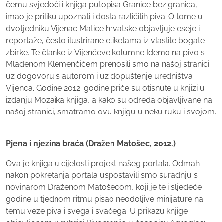
čemu svjedoči i knjiga putopisa Granice bez granica,
imao je priliku upoznati i dosta različitih piva. O tome u
dvotjedniku Vijenac Matice hrvatske objavljuje eseje i
reportaže, često ilustrirane etiketama iz vlastite bogate
zbirke. Te članke iz Vijenčeve kolumne Idemo na pivo s
Mladenom Klemenčićem prenosili smo na našoj stranici
uz dogovoru s autorom i uz dopuštenje uredništva
Vijenca. Godine 2012. godine priče su otisnute u knjizi u
izdanju Mozaika knjiga, a kako su odreda objavljivane na
našoj stranici, smatramo ovu knjigu u neku ruku i svojom.
Pjena i njezina braća (Dražen Matošec, 2012.)
Ova je knjiga u cijelosti projekt našeg portala. Odmah
nakon pokretanja portala uspostavili smo suradnju s
novinarom Draženom Matošecom, koji je te i sljedeće
godine u tjednom ritmu pisao neodoljive minijature na
temu veze piva i svega i svačega. U prikazu knjige