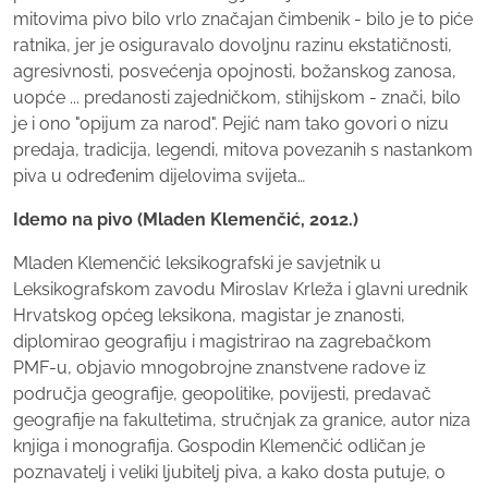
mitovima pivo bilo vrlo značajan čimbenik - bilo je to piće
ratnika, jer je osiguravalo dovoljnu razinu ekstatičnosti,
agresivnosti, posvećenja opojnosti, božanskog zanosa,
uopće ... predanosti zajedničkom, stihijskom - znači, bilo
je i ono "opijum za narod". Pejić nam tako govori o nizu
predaja, tradicija, legendi, mitova povezanih s nastankom
piva u određenim dijelovima svijeta…
Idemo na pivo (Mladen Klemenčić, 2012.)
Mladen Klemenčić leksikografski je savjetnik u
Leksikografskom zavodu Miroslav Krleža i glavni urednik
Hrvatskog općeg leksikona, magistar je znanosti,
diplomirao geografiju i magistrirao na zagrebačkom
PMF-u, objavio mnogobrojne znanstvene radove iz
područja geografije, geopolitike, povijesti, predavač
geografije na fakultetima, stručnjak za granice, autor niza
knjiga i monografija. Gospodin Klemenčić odličan je
poznavatelj i veliki ljubitelj piva, a kako dosta putuje, o