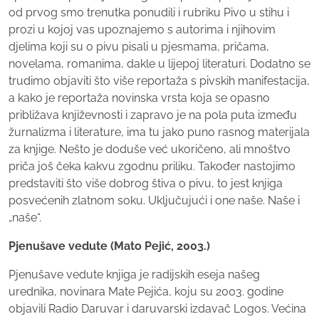
od prvog smo trenutka ponudili i rubriku Pivo u stihu i
prozi u kojoj vas upoznajemo s autorima i njihovim
djelima koji su o pivu pisali u pjesmama, pričama,
novelama, romanima, dakle u lijepoj literaturi. Dodatno se
trudimo objaviti što više reportaža s pivskih manifestacija,
a kako je reportaža novinska vrsta koja se opasno
približava književnosti i zapravo je na pola puta između
žurnalizma i literature, ima tu jako puno rasnog materijala
za knjige. Nešto je doduše već ukoričeno, ali mnoštvo
priča još čeka kakvu zgodnu priliku. Također nastojimo
predstaviti što više dobrog štiva o pivu, to jest knjiga
posvećenih zlatnom soku. Uključujući i one naše. Naše i
„naše“.
Pjenušave vedute (Mato Pejić, 2003.)
Pjenušave vedute knjiga je radijskih eseja našeg
urednika, novinara Mate Pejića, koju su 2003. godine
objavili Radio Daruvar i daruvarski izdavač Logos. Većina