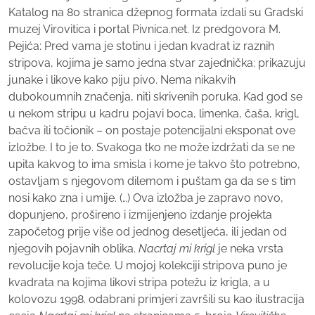
Katalog na 80 stranica džepnog formata izdali su Gradski
muzej Virovitica i portal Pivnica.net. Iz predgovora M.
Pejića: Pred vama je stotinu i jedan kvadrat iz raznih
stripova, kojima je samo jedna stvar zajednička: prikazuju
junake i likove kako piju pivo. Nema nikakvih
dubokoumnih značenja, niti skrivenih poruka. Kad god se
u nekom stripu u kadru pojavi boca, limenka, čaša, krigl,
bačva ili točionik – on postaje potencijalni eksponat ove
izložbe. I to je to. Svakoga tko ne može izdržati da se ne
upita kakvog to ima smisla i kome je takvo što potrebno,
ostavljam s njegovom dilemom i puštam ga da se s tim
nosi kako zna i umije. (…) Ova izložba je zapravo novo,
dopunjeno, prošireno i izmijenjeno izdanje projekta
započetog prije više od jednog desetljeća, ili jedan od
njegovih pojavnih oblika.
Nacrtaj mi krigl
je neka vrsta
revolucije koja teče. U mojoj kolekciji stripova puno je
kvadrata na kojima likovi stripa potežu iz krigla, a u
kolovozu 1998. odabrani primjeri završili su kao ilustracija