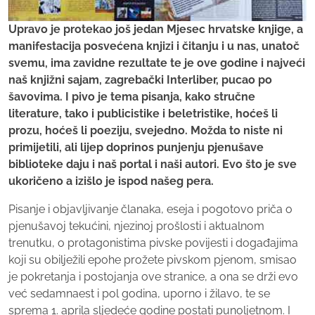
Upravo je protekao još jedan Mjesec hrvatske knjige, a
manifestacija posvećena knjizi i čitanju i u nas, unatoč
svemu, ima zavidne rezultate te je ove godine i najveći
naš knjižni sajam, zagrebački Interliber, pucao po
šavovima. I pivo je tema pisanja, kako stručne
literature, tako i publicistike i beletristike, hoćeš li
prozu, hoćeš li poeziju, svejedno. Možda to niste ni
primijetili, ali lijep doprinos punjenju pjenušave
biblioteke daju i naš portal i naši autori. Evo što je sve
ukoričeno a izišlo je ispod našeg pera.
Pisanje i objavljivanje članaka, eseja i pogotovo priča o
pjenušavoj tekućini, njezinoj prošlosti i aktualnom
trenutku, o protagonistima pivske povijesti i događajima
koji su obilježili epohe prožete pivskom pjenom, smisao
je pokretanja i postojanja ove stranice, a ona se drži evo
već sedamnaest i pol godina, uporno i žilavo, te se
sprema 1. aprila sljedeće godine postati punoljetnom. I