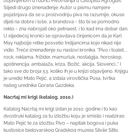
objavljenom u rubrici Pivomanija u časopisu Agroglas:
Slijedi drugo iznenađenje. Autor u pismu namjere
pojašnjava da se u proizvodnju piva na razumije, okuse
dijeli na dobre i loše, a brandova - što bi se pomodno
reklo - zna nabrojati oko petnaest, i to kad ima dobar dan.
U slijedećoj kronici se opravdava činjenicom da je Karl
May najbolje retke posvetio Indijancima koje nikad nije
vidio. Treće iznenađenje su naslovi kronika. "Pivo i toalet,...
rock, reklama, frižider, mamurluk, nostalgija, horoskop,
apstinencija. ambalaža, kriza, Božić, akcija, Slovenci..." I
tako sve do broja 53, koliko ih je u knjizi objavljeno. Knjigu
je uredio Mato Pejić, a izdala virovitička Pusa, tvrtka
našeg urednika Gorana Gazdeka.
Nacrtaj mi krigl (katalog, 2010.)
Katalog Nacrtaj mi krigl izdan je 2010. godine i to kao
dvostruki katalog za tu izložbu koju je smislio i realizirao
Mato Pejić te za izložbu Pivo – napitak bogova i puka
kustosice bjelovarskog Gradskog muzeja Silvije Sitte.