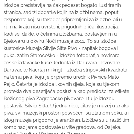
izložbe predstavlja na čak pedeset bogato ilustriranih
stranica, sadrži dodatke kojih na izložbi nema, poput
eksponata koji su također pripremljeni za izložbe, ali u
njih na kraju nisu uvršteni, prigodnih priča, ilustracija...
Radi se, dakle, o četirima izložbama, postavljenim u
Bjelovaru u okviru Noći muzeja 2011. To su izložbe
kustosice Muzeja Silvije Sitte Pivo - napitak bogova i
puka, zatim Staročeško - izložba fotografija novinara
češke izdavačke kuće Jednota iz Daruvara i Pivovare
Daruvar, te Nacrtaj mi krigl - izložba stripovskih kvadrata
na temu piva, koju je pripremio urednik Pivnice Mato
Pejić. Četvrta je izložba likovnih djela, koja su tijekom
protekla dva desetljeća poslužila kao predlošci za etikete
Božićnog piva Zagrebačke pivovare. I tu je izložbu
postavila Silvija Sitta. U jednu riječ, čitav je muzej u znaku
piva, svi muzejski prostori posvećeni su zlatnom soku, a i
izlog muzeja prigodno je aranžiran. Izložbe su u različitim
kombinacijama gostovale u više gradova, od Osijeka,