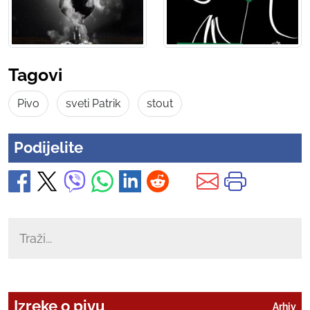
Tagovi
Pivo
sveti Patrik
stout
Podijelite
Izreke o pivu
Arhiv