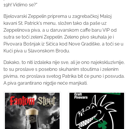
19h! Vidimo se?"
Bjelovarski Zeppelin priprema u zagrebačkoj Maloj
kavani St. Patrick's menu, složen tako da paše uz
Zeppelinova piva, a u daruvarskom caffe baru VIP od
sutra se toči zeleni Zeppelin. Zeleno pivo skuhala je i
Pivovara Bošnjak iz Sičica kod Nove Gradiške, a toči se u
Kući piva u Slavonskom Brodu.
Dakako, to niti izdaleka nije sve, ali je ono najekskluzivnije,
to su proslave s posebno skuhanim stoutima i zelenim
pivima, no proslava svetog Patrika bit će puno i posvuda.
A piva garantirano nigdje neće manjkati.