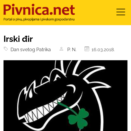
Irski đir
Dan svetog Patrika
P. N.
16.03.2018.