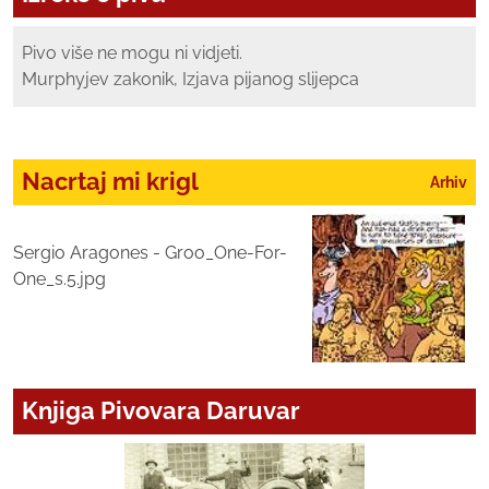
Pivo više ne mogu ni vidjeti.
Murphyjev zakonik, Izjava pijanog slijepca
Nacrtaj mi krigl
Arhiv
Sergio Aragones - Groo_One-For-
One_s.5.jpg
Knjiga Pivovara Daruvar