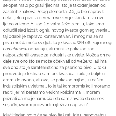
se opet malo poigrali riječima, što je također jedan od
zaštitnih znakova Petog elementa. „Cilj je bio napraviti
neko ljetno pivo, a german weizen je standard za ovo
ljetno vrijeme. A, kao što vatra žeže zemlju, tako smo
odlučili slad izložiti ognju novog kvasca gornjeg vrenja...
taj odabir je zapravo konzervativan, i mnogima se na
prvu možda neće svidjeti, to je kvasac WB 06, koji mnogi
homebreweri
odbacuju, ali meni se pokazao kao
najpouzdaniji kvasac za industrijske uvjete. Možda on ne
daje sve ono što se može očekivati od
weizena
, ali ima
sve ono što je karakteristično za pšenično pivo. U toku
proizvodnje testirao sam pet kvasaca, i bilo je boljih u
aromi do ovoga, ali ovaj se pokazao najbolji u našim
industrijskim uvjetima... to je taj kompromis koji moramo
raditi, jer mi baratamo velikim količinama. I, moram
priznati da me je namučio i da sam shvatio da su neki
seljački, izvorni proizvodi najteži za napraviti."
Idući tjedan novo će se pivo flaširati. Ide u nepovratnu