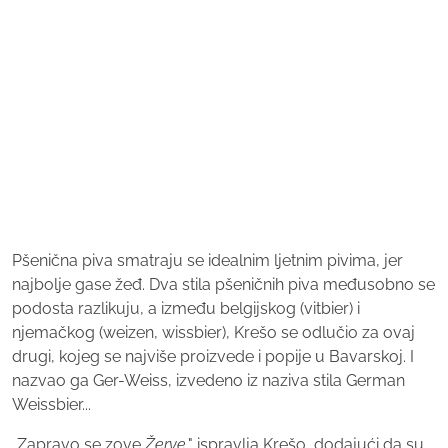
Pšenična piva smatraju se idealnim ljetnim pivima, jer
najbolje gase žeđ. Dva stila pšeničnih piva međusobno se
podosta razlikuju, a između belgijskog (vitbier) i
njemačkog (weizen, wissbier), Krešo se odlučio za ovaj
drugi, kojeg se najviše proizvede i popije u Bavarskoj. I
nazvao ga Ger-Weiss, izvedeno iz naziva stila German
Weissbier...
„Zapravo se zove
Žerve
," ispravlja Krešo, dodajući da su