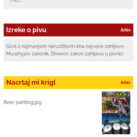
Izreke o pivu
Arhiv
Gost s najmanjom narudžbom ima najveće zahtjeve.
Murphyjev zakonik, Drewov zakon zahtjeva u pivnici
Nacrtaj mi krigl
Arhiv
Beer painting.jpg