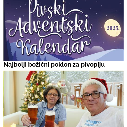
Najbolji božićni poklon za pivopiju