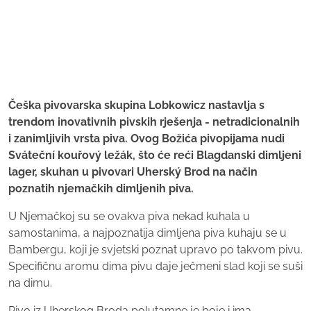
Češka pivovarska skupina Lobkowicz nastavlja s
trendom inovativnih pivskih rješenja - netradicionalnih
i zanimljivih vrsta piva. Ovog Božića pivopijama nudi
Sváteční kouřový ležák, što će reći Blagdanski dimljeni
lager, skuhan u pivovari Uherský Brod na način
poznatih njemačkih dimljenih piva.
U Njemačkoj su se ovakva piva nekad kuhala u
samostanima, a najpoznatija dimljena piva kuhaju se u
Bambergu, koji je svjetski poznat upravo po takvom pivu.
Specifičnu aromu dima pivu daje ječmeni slad koji se suši
na dimu.
Pivo iz Uherskog Broda polutamne je boje i ima