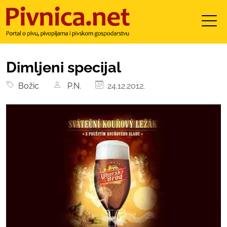
Dimljeni specijal
Božic
P.N.
24.12.2012.