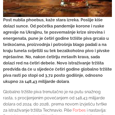
Post nubila phoebus, kaže stara izreka. Poslije kiše
dolazi sunce. Od početka pandemije korone i ruske
agresije na Ukrajinu, te posvemašnje krize sirovina i
energenata, pune je četiri godine tržište piva grcalo u
teškoćama, proizvodnja i potrošnja blago padali a na
kraju tunela svijetlili su tek bezalkoholno pivo i pivske
mješavine. No, nakon četiriju mršavih krava, sada
dolazi red na četiri debele. Novo istraživanje tržišta
predviđa da će u sljedeće četiri godine globalno tržište
piva rasti po stopi od 3,72 posto godišnje, odnosno
ukupno za 148,43 milijarde dolara
.
Globalno tržište piva trenutačno je na putu snažnog
rasta, s procijenjenim povećanjem od 148,43 milijarde
dolara od 2024. do 2028., prema novom izvješću tvrtke
za istraživanje tržišta Technavio. Piše
Forbes
i nastavlja: