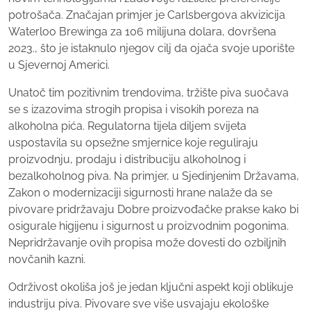
potrošača. Značajan primjer je Carlsbergova akvizicija
Waterloo Brewinga za 106 milijuna dolara, dovršena
2023., što je istaknulo njegov cilj da ojača svoje uporište
u Sjevernoj Americi.
Unatoč tim pozitivnim trendovima, tržište piva suočava
se s izazovima strogih propisa i visokih poreza na
alkoholna pića. Regulatorna tijela diljem svijeta
uspostavila su opsežne smjernice koje reguliraju
proizvodnju, prodaju i distribuciju alkoholnog i
bezalkoholnog piva. Na primjer, u Sjedinjenim Državama,
Zakon o modernizaciji sigurnosti hrane nalaže da se
pivovare pridržavaju Dobre proizvođačke prakse kako bi
osigurale higijenu i sigurnost u proizvodnim pogonima.
Nepridržavanje ovih propisa može dovesti do ozbiljnih
novčanih kazni.
Održivost okoliša još je jedan ključni aspekt koji oblikuje
industriju piva. Pivovare sve više usvajaju ekološke