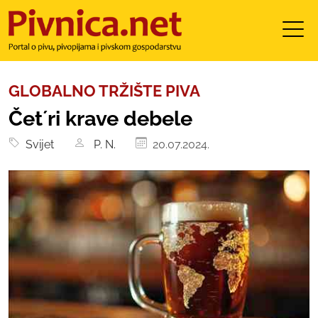
GLOBALNO TRŽIŠTE PIVA
Četʼri krave debele
Svijet
P. N.
20.07.2024.