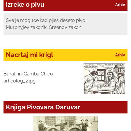
Izreke o pivu
Arhiv
Sve je moguće kad piješ deseto pivo.
Murphyjev zakonik, Greenov zakon
Nacrtaj mi krigl
Arhiv
Buratinni Gamba Chico
arheolog_2.jpg
Knjiga Pivovara Daruvar