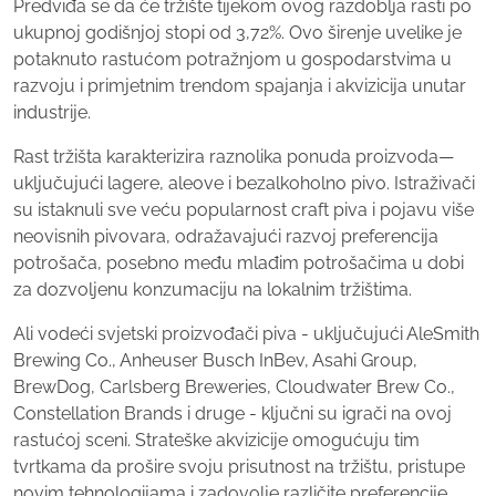
Predviđa se da će tržište tijekom ovog razdoblja rasti po
ukupnoj godišnjoj stopi od 3,72%. Ovo širenje uvelike je
potaknuto rastućom potražnjom u gospodarstvima u
razvoju i primjetnim trendom spajanja i akvizicija unutar
industrije.
Rast tržišta karakterizira raznolika ponuda proizvoda—
uključujući lagere, aleove i bezalkoholno pivo. Istraživači
su istaknuli sve veću popularnost craft piva i pojavu više
neovisnih pivovara, odražavajući razvoj preferencija
potrošača, posebno među mlađim potrošačima u dobi
za dozvoljenu konzumaciju na lokalnim tržištima.
Ali vodeći svjetski proizvođači piva - uključujući AleSmith
Brewing Co., Anheuser Busch InBev, Asahi Group,
BrewDog, Carlsberg Breweries, Cloudwater Brew Co.,
Constellation Brands i druge - ključni su igrači na ovoj
rastućoj sceni. Strateške akvizicije omogućuju tim
tvrtkama da prošire svoju prisutnost na tržištu, pristupe
novim tehnologijama i zadovolje različite preferencije