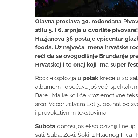
Glavna proslava 30. rođendana Pivo
stilu 5. i 6. srpnja u dvorište pivovar
Huzjanova 36 postaje epicentar glazbe
fooda. Uz najveća imena hrvatske ro
reći da se ovogodišnje Brundanje pret
Hrvatskoj i to onaj koji ima super fes
Rock eksplozija u
petak
kreće u 20 sat
albumom i obećava još veći spektakl n
Bare i Majke koji će kroz emotivne tek
srca. Večer zatvara Let 3, poznat po sv
i provokativnim tekstovima.
Subota
donosi još eksplozivniji lineup.
sati: Suba, Zoki, Šoki iz Hladnog Piva 