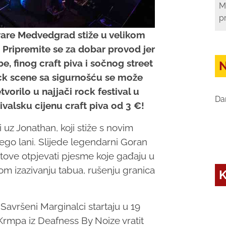
M
p
vare Medvedgrad stiže u velikom
e! Pripremite se za dobar provod jer
, finog craft piva i sočnog street
N
ck scene sa sigurnošću se može
vorilo u najjači rock festival u
Da
tivalsku cijenu craft piva od 3 €!
i uz Jonathan, koji stiže s novim
ego lani. Slijede legendarni Goran
stove otpjevati pjesme koje gađaju u
om izazivanju tabua, rušenju granica
K
 Savršeni Marginalci startaju u 19
i Krmpa iz Deafness By Noize vratit