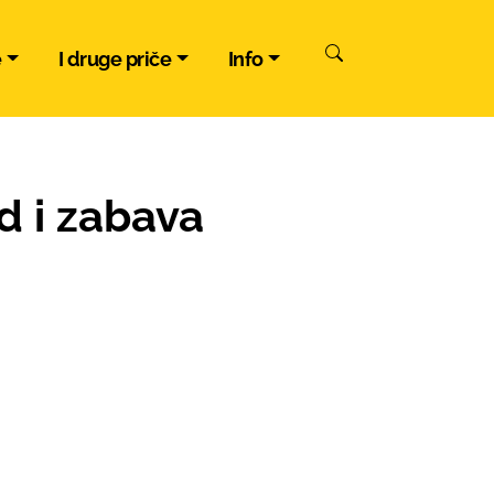
e
I druge priče
Info
d i zabava