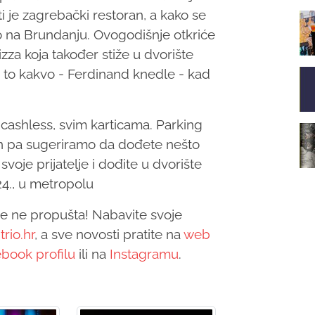
 je zagrebački restoran, a kako se
mo na Brundanju. Ovogodišnje otkriće
zza koja također stiže u dvorište
i to kakvo - Ferdinand knedle - kad
 cashless, svim karticama. Parking
čen pa sugeriramo da dođete nešto
svoje prijatelje i dođite u dvorište
24., u metropolu
 se ne propušta! Nabavite svoje
trio.hr
, a sve novosti pratite na
web
book profilu
ili na
Instagramu
.