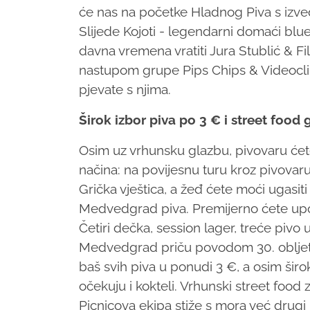
će nas na početke Hladnog Piva s izv
Slijede Kojoti - legendarni domaći blue
davna vremena vratiti Jura Stublić & Fi
nastupom grupe Pips Chips & Videoclips
pjevate s njima.
Širok izbor piva po 3 € i street food 
Osim uz vrhunsku glazbu, pivovaru ćete
načina: na povijesnu turu kroz pivovar
Grička vještica, a žeđ ćete moći ugasiti
Medvedgrad piva. Premijerno ćete upo
Četiri dečka, session lager, treće pivo u
Medvedgrad priču povodom 30. obljetnic
baš svih piva u ponudi 3 €, a osim šir
očekuju i kokteli. Vrhunski street food 
Picnicova ekipa stiže s mora već drugi