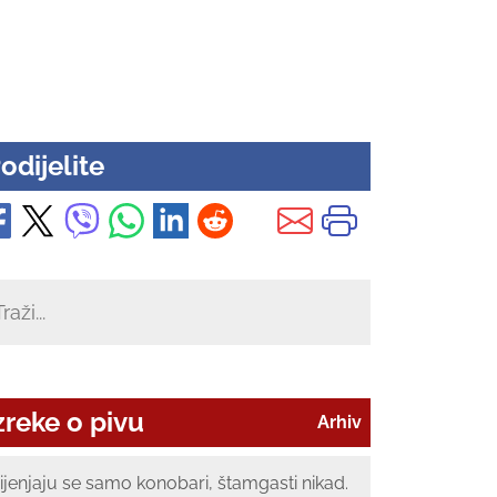
odijelite
zreke o pivu
Arhiv
ijenjaju se samo konobari, štamgasti nikad.