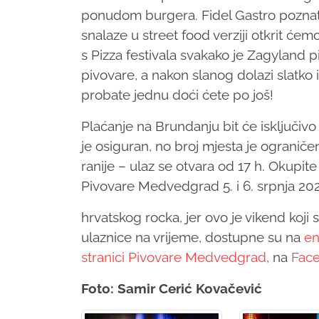
ponudom burgera. Fidel Gastro poznati
snalaze u street food verziji otkrit će
s Pizza festivala svakako je Zagyland pi
pivovare, a nakon slanog dolazi slatko 
probate jednu doći ćete po još!
Plaćanje na Brundanju bit će isključivo
je osiguran, no broj mjesta je ograni
ranije – ulaz se otvara od 17 h. Okupite 
Pivovare Medvedgrad 5. i 6. srpnja 20
hrvatskog rocka, jer ovo je vikend koji
ulaznice na vrijeme, dostupne su na
en
stranici Pivovare Medvedgrad
, na
Face
Foto: Samir Cerić Kovačević