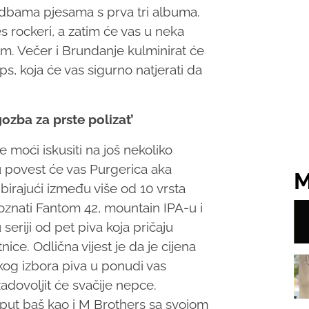
edbama pjesama s prva tri albuma.
s rockeri, a zatim će vas u neka
lm. Večer i Brundanje kulminirat će
, koja će vas sigurno natjerati da
gozba za prste polizat’
 moći iskusiti na još nekoliko
u povest će vas Purgerica aka
M
 birajući između više od 10 vrsta
znati Fantom 42, mountain IPA-u i
 seriji od pet piva koja pričaju
e. Odlična vijest je da je cijena
okog izbora piva u ponudi vas
zadovoljit će svačije nepce.
 put baš kao i M Brothers sa svojom