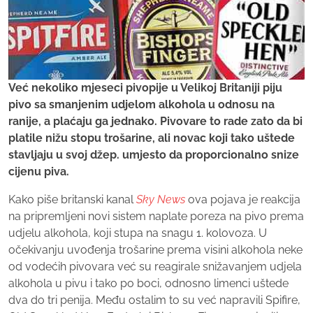
Već nekoliko mjeseci pivopije u Velikoj Britaniji piju
pivo sa smanjenim udjelom alkohola u odnosu na
ranije, a plaćaju ga jednako. Pivovare to rade zato da bi
platile nižu stopu trošarine, ali novac koji tako uštede
stavljaju u svoj džep. umjesto da proporcionalno snize
cijenu piva.
Kako piše britanski kanal
Sky News
ova pojava je reakcija
na pripremljeni novi sistem naplate poreza na pivo prema
udjelu alkohola, koji stupa na snagu 1. kolovoza. U
očekivanju uvođenja trošarine prema visini alkohola neke
od vodećih pivovara već su reagirale snižavanjem udjela
alkohola u pivu i tako po boci, odnosno limenci uštede
dva do tri penija. Među ostalim to su već napravili Spifire,