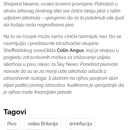
Sheperd Neame, ovako branmi promjene:
Potrošači u
okviru zdravog životnog stila sve češće biraju pića s nižim
udjelom alkohola – vjerujemo da će to potaknuti više ljudi
da kušaju naša nagrađivana piva.
Na to se čovjek može samo cinički nasmijati, kao što se
nasmijuljio i predstavnik istraživačke skupine
Sheffieldskog sveučilišta
Colin Angus
, koji je skepsu u
pogledu zdravstvenih motiva za snižavanje udjela
alkohola u pivu rekao za Sky News:
Ponekad pivovare
navode da su se za manji udio alkohola odlučili iz
zdravstvenih razloga. S obzirom na njihov povijesni silan
otpor politici javnog zdravstva, kudikamo je vjerojatnije da
je njihov motiv financijske prirode
.
Tagovi
Pivo
velika Britanija
drinkflacija