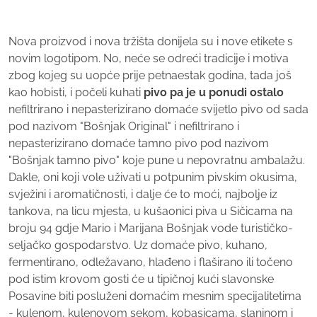
Nova proizvod i nova tržišta donijela su i nove etikete s
novim logotipom. No, neće se odreći tradicije i motiva
zbog kojeg su uopće prije petnaestak godina, tada još
kao hobisti, i počeli kuhati
pivo pa je u ponudi ostalo
nefiltrirano i nepasterizirano domaće svijetlo pivo od sada
pod nazivom "Bošnjak Original" i nefiltrirano i
nepasterizirano domaće tamno pivo pod nazivom
"Bošnjak tamno pivo" koje pune u nepovratnu ambalažu.
Dakle, oni koji vole uživati u potpunim pivskim okusima,
svježini i aromatičnosti, i dalje će to moći, najbolje iz
tankova, na licu mjesta, u kušaonici piva u Sičicama na
broju 94 gdje Mario i Marijana Bošnjak vode turističko-
seljačko gospodarstvo. Uz domaće pivo, kuhano,
fermentirano, odležavano, hlađeno i flaširano ili točeno
pod istim krovom gosti će u tipičnoj kući slavonske
Posavine biti posluženi domaćim mesnim specijalitetima
- kulenom, kulenovom sekom, kobasicama, slaninom i