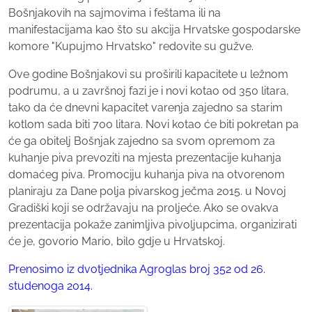
Bošnjakovih na sajmovima i feštama ili na
manifestacijama kao što su akcija Hrvatske gospodarske
komore "Kupujmo Hrvatsko" redovite su gužve.
Ove godine Bošnjakovi su proširili kapacitete u ležnom
podrumu, a u završnoj fazi je i novi kotao od 350 litara,
tako da će dnevni kapacitet varenja zajedno sa starim
kotlom sada biti 700 litara. Novi kotao će biti pokretan pa
će ga obitelj Bošnjak zajedno sa svom opremom za
kuhanje piva prevoziti na mjesta prezentacije kuhanja
domaćeg piva. Promociju kuhanja piva na otvorenom
planiraju za Dane polja pivarskog ječma 2015. u Novoj
Gradiški koji se održavaju na proljeće. Ako se ovakva
prezentacija pokaže zanimljiva pivoljupcima, organizirati
će je, govorio Mario, bilo gdje u Hrvatskoj.
Prenosimo iz dvotjednika Agroglas broj 352 od 26.
studenoga 2014.