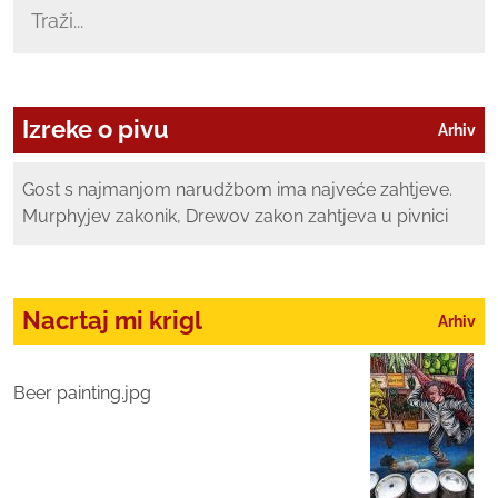
Izreke o pivu
Arhiv
Gost s najmanjom narudžbom ima najveće zahtjeve.
Murphyjev zakonik, Drewov zakon zahtjeva u pivnici
Nacrtaj mi krigl
Arhiv
Beer painting.jpg