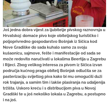
Još jedna dobra vijest za ljubitelje pivskog raznovrsja u
Hrvatskoj: domaće pivo koje obiteljskog turističko i
poljoprivredno gospodarstvo Bošnjak iz Sičica kod
Nove Gradiške do sada kuhalo samo za svoju
kušaonicu, sajmove, fešte i manifestacije od sada se
može redovito naručivati u lokalima Beertija u Zagrebu
i Rijeci. Zbog velikog interesa za pivom iz Sičica izvan
područja kućnog praga obitelj Bošnjak odlučila se za
pasterizaciju svijetlog piva kako bi mu omogućili duži
rok trajanja, a samim tim i lakše plasiranja na udaljenija
tržišta. Uskoro kreću i s distribucijom piva u Novoj
Gradiški te u još nekoliko lokala u Zagrebu, a postupno
i na još.