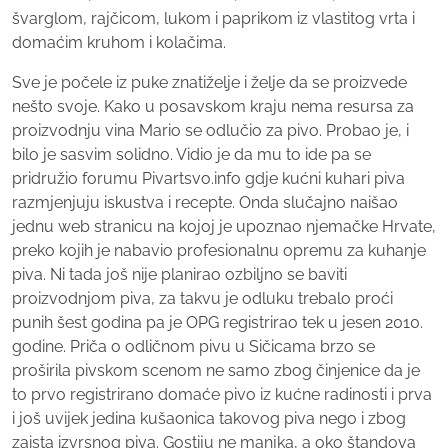
švarglom, rajčicom, lukom i paprikom iz vlastitog vrta i
domaćim kruhom i kolačima.
Sve je počele iz puke znatiželje i želje da se proizvede
nešto svoje. Kako u posavskom kraju nema resursa za
proizvodnju vina Mario se odlučio za pivo. Probao je, i
bilo je sasvim solidno. Vidio je da mu to ide pa se
pridružio forumu Pivartsvo.info gdje kućni kuhari piva
razmjenjuju iskustva i recepte. Onda slučajno naišao
jednu web stranicu na kojoj je upoznao njemačke Hrvate,
preko kojih je nabavio profesionalnu opremu za kuhanje
piva. Ni tada još nije planirao ozbiljno se baviti
proizvodnjom piva, za takvu je odluku trebalo proći
punih šest godina pa je OPG registrirao tek u jesen 2010.
godine. Priča o odličnom pivu u Sičicama brzo se
proširila pivskom scenom ne samo zbog činjenice da je
to prvo registrirano domaće pivo iz kućne radinosti i prva
i još uvijek jedina kušaonica takovog piva nego i zbog
zaista izvrsnog piva. Gostiju ne manjka, a oko štandova