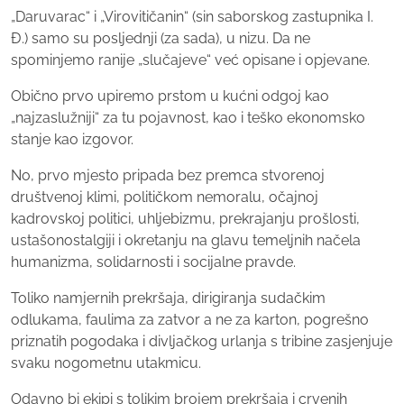
„Daruvarac“ i „Virovitičanin“ (sin saborskog zastupnika I.
Đ.) samo su posljednji (za sada), u nizu. Da ne
spominjemo ranije „slučajeve“ već opisane i opjevane.
Obično prvo upiremo prstom u kućni odgoj kao
„najzaslužniji“ za tu pojavnost, kao i teško ekonomsko
stanje kao izgovor.
No, prvo mjesto pripada bez premca stvorenoj
društvenoj klimi, političkom nemoralu, očajnoj
kadrovskoj politici, uhljebizmu, prekrajanju prošlosti,
ustašonostalgiji i okretanju na glavu temeljnih načela
humanizma, solidarnosti i socijalne pravde.
Toliko namjernih prekršaja, dirigiranja sudačkim
odlukama, faulima za zatvor a ne za karton, pogrešno
priznatih pogodaka i divljačkog urlanja s tribine zasjenjuje
svaku nogometnu utakmicu.
Odavno bi ekipi s tolikim brojem prekršaja i crvenih