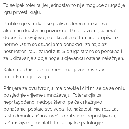
To se ipak tolerira, jer jednostavno nije moguće drugačije
igru privesti kraju.
Problem je veći kad se praksa s terena preseli na
aktualnu društvenu pozornicu. Pa se raznim „sucima“
dopusti da svojevoljno i „kreativno“ tumače propisane
norme. U tim se situacijama ponekad i za najblaži,
nesmotreni faul, zaradi žuti. S druge strane se ponekad i
za uklizavanje s obje noge u cjevanicu ostane nekažnjen.
Kako u sudnici tako i u medijima, javnoj raspravi i
političkom djelovanju.
Primjera za ovu tvrdnju ima previše i čini mi se da se oni u
posljednje vrijeme umnožavaju. Tolerancija za
neprilagođeno, nedopušteno, pa čak i kažnjivo
ponašanje, postaje sve veća. To, nažalost, nije rezultat
rasta demokratičnosti već populističke popustljivosti,
račundžijskog mentaliteta i socijalne patologije.