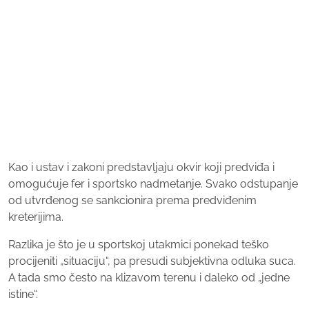
Kao i ustav i zakoni predstavljaju okvir koji predviđa i
omogućuje fer i sportsko nadmetanje. Svako odstupanje
od utvrđenog se sankcionira prema predviđenim
kreterijima.
Razlika je što je u sportskoj utakmici ponekad teško
procijeniti „situaciju“, pa presudi subjektivna odluka suca.
A tada smo često na klizavom terenu i daleko od „jedne
istine“.