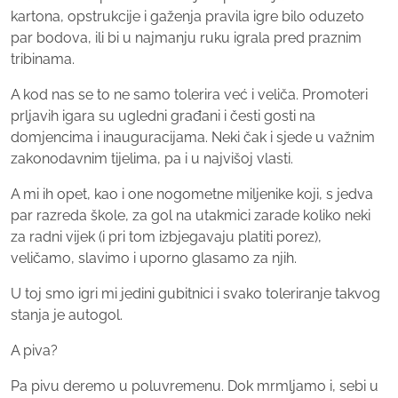
kartona, opstrukcije i gaženja pravila igre bilo oduzeto
par bodova, ili bi u najmanju ruku igrala pred praznim
tribinama.
A kod nas se to ne samo tolerira već i veliča. Promoteri
prljavih igara su ugledni građani i česti gosti na
domjencima i inauguracijama. Neki čak i sjede u važnim
zakonodavnim tijelima, pa i u najvišoj vlasti.
A mi ih opet, kao i one nogometne miljenike koji, s jedva
par razreda škole, za gol na utakmici zarade koliko neki
za radni vijek (i pri tom izbjegavaju platiti porez),
veličamo, slavimo i uporno glasamo za njih.
U toj smo igri mi jedini gubitnici i svako toleriranje takvog
stanja je autogol.
A piva?
Pa pivu deremo u poluvremenu. Dok mrmljamo i, sebi u