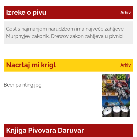
Izreke o pivu
Arhiv
Gost s najmanjom narudžbom ima najveće zahtjeve.
Murphyjev zakonik, Drewov zakon zahtjeva u pivnici
Nacrtaj mi krigl
Arhiv
Beer painting.jpg
Knjiga Pivovara Daruvar