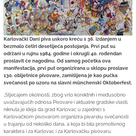
Karlovački Dani piva uskoro kreću s 36. izdanjem u
bezmalo četiri desetljeća postojanja. Prvi put su
održani u rujnu 1984. godine i okrugli 40. rođendan
proslavit će nagodinu. Od samog početka ova
manifestacija, prvi put organizirana u sklopu proslave
130. obljetnice pivovare, zamišljena je kao pučka
svečanost po uzoru na slavni münchenski Oktoberfest.
„Stjecajem okolnosti, zbog vrlo korektnih i međusobno
uvažavajućih odnosa Pivovare i aktualne gradske vlasti,
niknula je ideja da grad Karlovac u zajednici s
Karlovačkom pivovarom organizira pivarsku svečanosti
u trajanju od nekoliko dana, a koja bi bila promotivnog
karaktera i za Karlovac i za Karlovačku pivovaru.