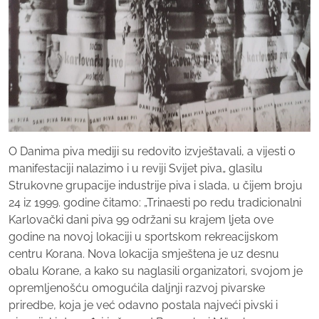
O Danima piva mediji su redovito izvještavali, a vijesti o
manifestaciji nalazimo i u reviji Svijet piva„ glasilu
Strukovne grupacije industrije piva i slada, u čijem broju
24 iz 1999. godine čitamo: „Trinaesti po redu tradicionalni
Karlovački dani piva 99 održani su krajem ljeta ove
godine na novoj lokaciji u sportskom rekreacijskom
centru Korana. Nova lokacija smještena je uz desnu
obalu Korane, a kako su naglasili organizatori, svojom je
opremljenošću omogućila daljnji razvoj pivarske
priredbe, koja je već odavno postala najveći pivski i