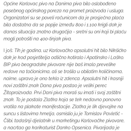
Općine Karlovac pivo na Danima piva bilo oslobođeno
posebnog općinskog poreza na promet proizvoda i usluga.
Organizatori su se poveli računicom da je prosječna plaća
bila dostatna da se popije između 800 i 1.100 krigli dok je
danas situacija znatno drugačija - sretni su oni koji bi plaću
mogli potrošiti na 400-tinjak piva.
I još:
Tih je godina, uz Karlovačko apsolutni hit bilo Nikšićko
dok je kod posjetitelja odlično kotiralo i Apatinsko i Laško.
BIP pivo beogradske pivovare nije baš imalo prevelike
redove na točionicima, ali se trošilo u obilatim količinama,
naime, upravo je ono teklo iz zdenca. Apsolutni hit i kasniji
novi zaštitni znak Dana piva postao je veliki perec
Žitoproizvoda. Prvi Dani piva morali su imati i svoj zaštitni
znak. To je postala Zlatka koja se tek nedavno ponovno
vratila na plakate manifestacije. Zlatka je lik djevojke na
suncu s listovima hmelja, osmislio ju je Tomislav Pavletić -
Člibi, tadašnji djelatnik u marketingu Karlovačke pivovare,
a nacrtao ga karikaturist Danko Opsenica. Pivarijada je