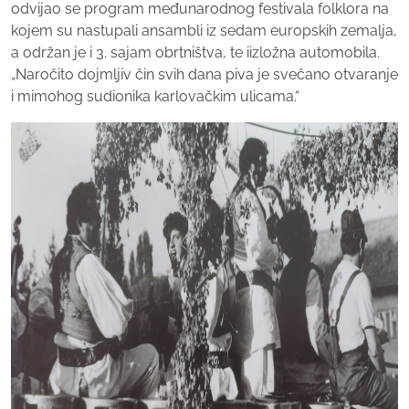
odvijao se program međunarodnog festivala folklora na
kojem su nastupali ansambli iz sedam europskih zemalja,
a održan je i 3. sajam obrtništva, te iizložna automobila.
„Naročito dojmljiv čin svih dana piva je svečano otvaranje
i mimohog sudionika karlovačkim ulicama.“