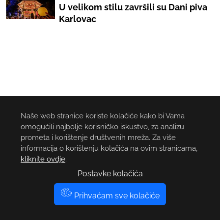
U velikom stilu završili su Dani piva
Karlovac
Naše web stranice koriste kolačiće kako bi Vama
omogućili najbolje korisničko iskustvo, za analizu
prometa i korištenje društvenih mreža. Za više
informacija o korištenju kolačića na ovim stranicama,
kliknite ovdje
.
Postavke kolačića
Prihvaćam sve kolačiće