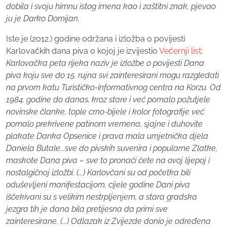
dobila i svoju himnu istog imena kao i zaštitni znak, pjevao
ju je Darko Domijan.
Iste je (2012.) godine održana i izložba o povijesti
Karlovačkih dana piva o kojoj je izvijestio
Večernji list
:
Karlovačka peta rijeka naziv je izložbe o povijesti Dana
piva koju sve do 15. rujna svi zainteresirani mogu razgledati
na prvom katu Turističko-informativnog centra na Korzu. Od
1984. godine do danas, kroz stare i već pomalo požutjele
novinske članke, tople crno-bijele i kolor fotografije već
pomalo prekrivene patinom vremena, sjajne i duhovite
plakate Danka Opsenice i prava mala umjetnička djela
Daniela Butale...sve do pivskih suvenira i popularne Zlatke,
maskote Dana piva – sve to pronaći ćete na ovoj lijepoj i
nostalgičnoj izložbi. (...) Karlovčani su od početka bili
oduševljeni manifestacijom, cijele godine Dani piva
iščekivani su s velikim nestrpljenjem, a stara gradska
jezgra tih je dana bila pretijesna da primi sve
zainteresirane. (...) Odlazak iz Zvijezde donio je određena