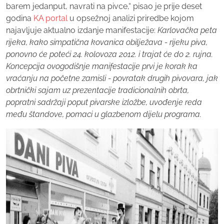
barem jedanput, navrati na pivce,“ pisao je prije deset
godina
KA portal
u opsežnoj analizi priredbe kojom
najavljuje aktualno izdanje manifestacije:
Karlovačka peta
rijeka, kako simpatična kovanica obilježava - rijeku piva,
ponovno će poteći 24. kolovoza 2012. i trajat će do 2. rujna.
Koncepcija ovogodišnje manifestacije prvi je korak ka
vraćanju na početne zamisli - povratak drugih pivovara, jak
obrtnički sajam uz prezentacije tradicionalnih obrta,
popratni sadržaji poput pivarske izložbe, uvođenje reda
među štandove, pomaci u glazbenom dijelu programa.