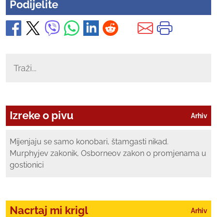
Podijelite
Izreke o pivu
Arhiv
Mijenjaju se samo konobari, štamgasti nikad.
Murphyjev zakonik, Osborneov zakon o promjenama u
gostionici
Nacrtaj mi krigl
Arhiv