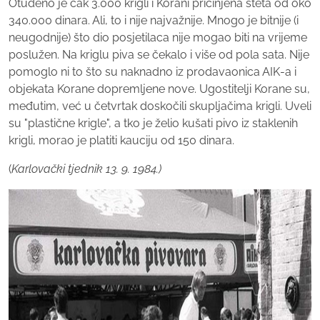
Otuđeno je čak 3.000 krigli i Korani pričinjena šteta od oko
340.000 dinara. Ali, to i nije najvažnije. Mnogo je bitnije (i
neugodnije) što dio posjetilaca nije mogao biti na vrijeme
poslužen. Na kriglu piva se čekalo i više od pola sata. Nije
pomoglo ni to što su naknadno iz prodavaonica AIK-a i
objekata Korane dopremljene nove. Ugostitelji Korane su,
međutim, već u četvrtak doskočili skupljačima krigli. Uveli
su "plastične krigle", a tko je želio kušati pivo iz staklenih
krigli, morao je platiti kauciju od 150 dinara.
(
Karlovački tjednik 13. 9. 1984.)