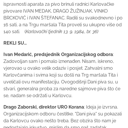
ispravnosti aparata za pivo brinuli radnici Karlovačke
pivovare IVAN MEDAK, DRAGO ŽUŽINJAK, VINKO
BRCKOVIĆ i IVAN ŠTEFANAC. Radili su svakodnevno i po
16 sati, a na Trgu maršala Tita proveli su ukupno više od
140 sati. (
Karlovački tjednik 13. 9. 1984., br. 36)
REKLI SU…
Ivan Medarić, predsjednik Organizacijskog odbora
:
Zadovoljan sam i pomalo iznenađen. Nisam, iskreno,
vjerovao u ovako velik odaziv i posjet. Zahvalni smo
Karlovčanima i svima koji su došli na Trg maršala Tita i
uveličali ovu manifestaciju. Ovogodišnji Dani piva su, u
stvari, generalna proba za naredne sajmove piva što će
se, nadam se održati u Karlovcu.
Drago Zaborski, direktor URO Korana
: Ideja je izvrsna.
Organizacijskom odboru čestitke. "Dani piva" su pokazali
da Karlovcu ovako nešto treba. Bez obzira što nam je
nedostajalo iskustvo, mislim da smo naš zadatak