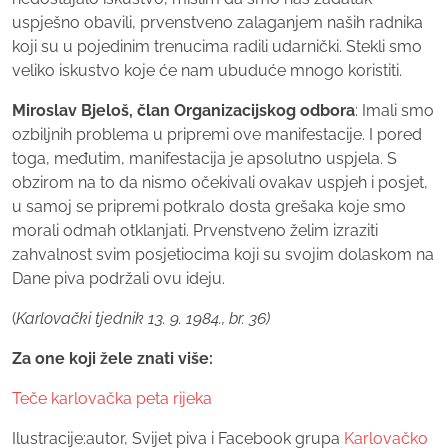
uspješno obavili, prvenstveno zalaganjem naših radnika
koji su u pojedinim trenucima radili udarnički. Stekli smo
veliko iskustvo koje će nam ubuduće mnogo koristiti.
Miroslav Bjeloš, član Organizacijskog odbora
: Imali smo
ozbiljnih problema u pripremi ove manifestacije. I pored
toga, međutim, manifestacija je apsolutno uspjela. S
obzirom na to da nismo očekivali ovakav uspjeh i posjet,
u samoj se pripremi potkralo dosta grešaka koje smo
morali odmah otklanjati. Prvenstveno želim izraziti
zahvalnost svim posjetiocima koji su svojim dolaskom na
Dane piva podržali ovu ideju.
(
Karlovački tjednik 13. 9. 1984., br. 36)
Za one koji žele znati više:
Teče karlovačka peta rijeka
Ilustracije:autor, Svijet piva i Facebook grupa
Karlovačko