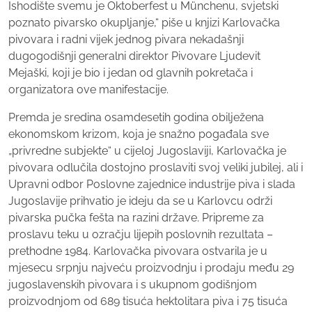
Ishodište svemu je Oktoberfest u Münchenu, svjetski
poznato pivarsko okupljanje,“ piše u knjizi Karlovačka
pivovara i radni vijek jednog pivara nekadašnji
dugogodišnji generalni direktor Pivovare Ljudevit
Mejaški, koji je bio i jedan od glavnih pokretača i
organizatora ove manifestacije.
Premda je sredina osamdesetih godina obilježena
ekonomskom krizom, koja je snažno pogađala sve
„privredne subjekte“ u cijeloj Jugoslaviji, Karlovačka je
pivovara odlučila dostojno proslaviti svoj veliki jubilej, ali i
Upravni odbor Poslovne zajednice industrije piva i slada
Jugoslavije prihvatio je ideju da se u Karlovcu održi
pivarska pučka fešta na razini države. Pripreme za
proslavu teku u ozračju lijepih poslovnih rezultata –
prethodne 1984. Karlovačka pivovara ostvarila je u
mjesecu srpnju najveću proizvodnju i prodaju među 29
jugoslavenskih pivovara i s ukupnom godišnjom
proizvodnjom od 689 tisuća hektolitara piva i 75 tisuća