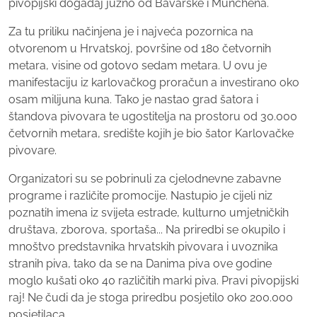
pivopijski događaj južno od Bavarske i Münchena.
Za tu priliku načinjena je i najveća pozornica na
otvorenom u Hrvatskoj, površine od 180 četvornih
metara, visine od gotovo sedam metara. U ovu je
manifestaciju iz karlovačkog proračun a investirano oko
osam milijuna kuna. Tako je nastao grad šatora i
štandova pivovara te ugostitelja na prostoru od 30.000
četvornih metara, središte kojih je bio šator Karlovačke
pivovare.
Organizatori su se pobrinuli za cjelodnevne zabavne
programe i različite promocije. Nastupio je cijeli niz
poznatih imena iz svijeta estrade, kulturno umjetničkih
društava, zborova, sportaša... Na priredbi se okupilo i
mnoštvo predstavnika hrvatskih pivovara i uvoznika
stranih piva, tako da se na Danima piva ove godine
moglo kušati oko 40 različitih marki piva. Pravi pivopijski
raj! Ne čudi da je stoga priredbu posjetilo oko 200.000
posjetilaca.