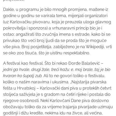
Dakle, u programu je bilo mnogih promjena, maltene iz
godine u godinu se varirala tema, mijenjali organizatori
(uz Karlovačku pivovaru, koja je preuzela uloga glavnog
pokrovitelja i sponzora) a vrhunaravni princip bio je i
ostao: angažirati što zvučnija imena s estrade, kako bi se
privukao što veći broj ljudi da se proda što je moguće
više piva. Broj posjetitelja, zabilježeno je na Wikipediji, vrti
se oko 200 tisuća, što je uistinu respektabilno.
A festival kao festival. Što bi rekao Đorđe Balašević –
jedni ga hvale, drugi žale, treći kažu: e, moj brale, taj je bio
kvaran ko šupalj zub.
Ali to ne govori toliko o festivalu,
koliko o našim naravima i ukusima. „Najstarija pivarska
fešta u Hrvatskoj – Karlovački dani piva u proteklih četvrt
stoljeća saživjela je s gradom na četiri rijeke i postala dio
njegove osobnosti. Neki Karlovčani Dane piva doslovno
obožavaju toliko da za vrijeme trajanja pivarijade uzimaju
godišnji i dižu kredite, nekima idu na živce, ali većina,