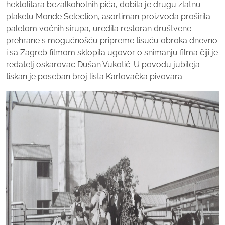
hektolitara bezalkoholnih pića, dobila je drugu zlatnu
plaketu Monde Selection, asortiman proizvoda proširila
paletom voćnih sirupa, uredila restoran društvene
prehrane s mogućnošću pripreme tisuću obroka dnevno
i sa Zagreb filmom sklopila ugovor o snimanju filma čiji je
redatelj oskarovac Dušan Vukotić. U povodu jubileja
tiskan je poseban broj lista Karlovačka pivovara.