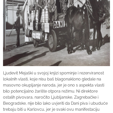
Ljudevit Mejaški u svojoj knjizi spominje i rezerviranost
lokalnih vlasti, koje nisu baš blagonaklono gledale na
masovno okupljanje naroda, jer je ono s aspekta vlasti
bilo potencijalno žarište otpora režimu. Ni direktore
ostalih pivovara, naročito Ljubljanske, Zagrebačke i
Beogradske, nije bilo lako uvjeriti da Dani piva i ubuduće
trebaju biti u Karlovcu, jer je svaki ovu manifestaciju