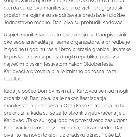
sudjelovale brojne estradne zvijezde i KUD-ovi. Treba
reći da su uz ovu manifestaciju oživjeli i drugi gradski
prostori na kojima su se održavale predstave i izložbe.
Jednostavno rečeno, Dani piva su probudili Karlovac,“
Uspjeh manifestacije i atmosfera koju su Dani piva širili
oko sebe iznenadila je i same organizatore, a priredba je
iz godine u godinu rasla i brzo prerasla granice Hrvatske
te privlačila pivoljupce iz drugih republika, postavši
najvećim pivskim festivalom nakon Oktoberfesta.
Karlovačka pivovara bila je iznimno ponosna na taj
rezultat.
Kada je počeo Domovinski rat u Karlovcu se nisu mogli
organizirati Dani piva, pa je nakon šest izdanja
manifestacija preseljena u Ozalj kako se tradicija ne bi
prekinula, a kada su se za to stvorili uvjeti vraćena je u
Karlovac. „Tako su 1994. godine prvenstveno zaslugom
Karlovačke pivovare (2. – 11. rujna) održani sedmi Dani
piva i to na novoj lokaciji uz gradsku tržnicu.“ piše LJ.