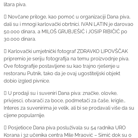
litara piva.
 Novčane priloge, kao pomoć u organizaciji Dana piva,
dali su i mnogi karlovački obrtnici. IVAN LATIN je darovao
50.000 dinara, a MILOŠ GRUBJEŠIĆ i JOSIP RIBIČIĆ po
30.000 dinara.
 Karlovački umjetnički fotograf ZDRAVKO LIPOVŠČAK
pripremio je seriju fotografija na temu proizvodnje piva.
Ove fotografije postavljene su kao trajno rješenje u
restoranu Putnik, tako da je ovaj ugostiteljski objekt
dobio izgled pivnice.
 U prodaji su i suveniri Dana piva: značke, olovke,
privjesci, otvarači za boce, podmetači za čaše, krigle…
Interes za suvenirima je velik, ali bi se prodavali više da su
cijene popularnije.
 Posjetioce Dana piva posluživala su 54 radnika URO
Korana i 32 učenika centra Mile Mraović – Simić dok su o