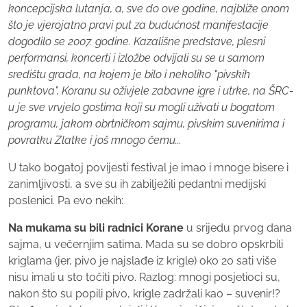
koncepcijska lutanja, a, sve do ove godine, najbliže onom
što je vjerojatno pravi put za budućnost manifestacije
dogodilo se 2007. godine. Kazališne predstave, plesni
performansi, koncerti i izložbe odvijali su se u samom
središtu grada, na kojem je bilo i nekoliko "pivskih
punktova", Koranu su oživjele zabavne igre i utrke, na ŠRC-
u je sve vrvjelo gostima koji su mogli uživati u bogatom
programu, jakom obrtničkom sajmu, pivskim suvenirima i
povratku Zlatke i još mnogo čemu...
U tako bogatoj povijesti festival je imao i mnoge bisere i
zanimljivosti, a sve su ih zabilježili pedantni medijski
poslenici. Pa evo nekih:
Na mukama su bili radnici Korane
u srijedu prvog dana
sajma, u večernjim satima. Mada su se dobro opskrbili
kriglama (jer, pivo je najslađe iz krigle) oko 20 sati više
nisu imali u sto točiti pivo. Razlog: mnogi posjetioci su,
nakon što su popili pivo, krigle zadržali kao – suvenir!?