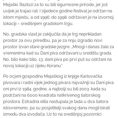
Mejaški. Razlozi za to su bili sigurnosne prirode, jer još
uvijek je trajao rat. I sljedeće godine festival je održan na
istom mjestu, a od 1996. do 1998. održavan je na izvornoj
lokaciji – središnjem gradskom trgu.
No, gradska vlast je zaključila da je trg neprikladan
prostor za ovu priredbu, pa je za nnju izgradio novi
prostor izvan stare gradske jezgre. „Mnogi i danas žale za
vremenima kad su Dani piva održavani u središtu grada.
No, bilo kako bilo, 13. dani piva po prvi put su održani na
novoj lokaciji uz rijeku Koranu.“
Po ocjeni gospodina Mejaškog iz knjige Karlovačka
pivovara i radni vijek jednog pivara najvažniji su Dani piva
oni prvi iz 1984. godine, a najbolji su bili 2003. kada su
podržani na 6000 kvadrata natkrivenog šatorskog
prostora. Estradna elita nastupala je tada u dva šatora
istovremeno, pa su posjetitelji svakog dana mogli birati
između dva izvođača. Uz to na središnjoj pozornici