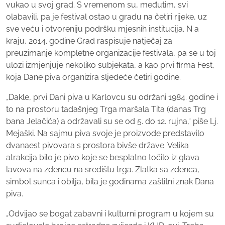
vukao u svoj grad. S vremenom su, međutim, svi
olabavili, pa je festival ostao u gradu na četiri rijeke, uz
sve veću i otvoreniju podršku mjesnih institucija. N a
kraju, 2014. godine Grad raspisuje natječaj za
preuzimanje kompletne organizacije festivala, pa se u toj
ulozi izmjenjuje nekoliko subjekata, a kao prvi firma Fest,
koja Dane piva organizira sljedeće četiri godine.
„Dakle, prvi Dani piva u Karlovcu su održani 1984. godine i
to na prostoru tadašnjeg Trga maršala Tita (danas Trg
bana Jelačića) a održavali su se od 5. do 12. rujna,“ piše Lj.
Mejaški. Na sajmu piva svoje je proizvode predstavilo
dvanaest pivovara s prostora bivše države. Velika
atrakcija bilo je pivo koje se besplatno točilo iz glava
lavova na zdencu na središtu trga. Zlatka sa zdenca,
simbol sunca i obilja, bila je godinama zaštitni znak Dana
piva.
„Odvijao se bogat zabavni i kulturni program u kojem su