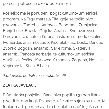
pereca i potrošeno oko 4100 kg mesa.
Posjetiocima je ponuđen i bogat kulturno-umjetnički
program. Na Trgu maršala Tita, gdje se točilo pivo
pivovara iz Zagreba, Karlovca, Beograda, Zrenjanina,
Banje Luke, Buzeta, Osijeka, Apatina, Svetozareva i
Daruvara, te u hotelu Korana nastupili su među ostalima,
Ivo Serdar, ansambl Lado, Kićo Slabinac, Duško Dančuo,
Zvonko Bogdan, ansambli Sar e roma, Skaderlija i
ansambl Franceta Korbarja, te kulturno-umjetnička
društva iz Rečice, Karlovca, Črnomlja, Zagreba, Novske,
Vrginmosta, Siska, Bihaća…
(Karlovački tjednik 13. 9. 1984., br. 36)
ZLATKA JAVLJA …
 Do utorka posjetioci Dana piva popili su 31.000 litara
piva, ili 62.000 krigli. Pivovare, učesnice sajma su uz to, iz
fontani na Trgu maršala Tita besplatno istočile još 1.200